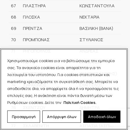
67
ΠΛΑΣΤΗΡΑ
ΚΩΝΣΤΑΝΤΟΥΛΑ
68
ΠΛΟΣΚΑ
ΝΕΚΤΑΡΙΑ
69
ΠΡΕΝΤΖΑ
ΒΑΣΙΛΙΚΗ (ΒΑΝΑ)
70
ΠΡΟΜΠΟΝΑΣ
ΣΤΥΛΙΑΝΟΣ
71
ΡΗΓΟΠΟΥΛΟΣ
ΑΝΔΡΕΑΣ
Χρησιμοποιούμε cookies για να βελτιώσουμε την εμπειρία
72
ΡΙΣΤΑ
ΚΑΤΕΡΙΝΑ
σας. Τα αναγκαία cookies είναι απαραίτητα για τη
73
ΡΟΥΣΣΟΣ
ΙΣΙΔΩΡΟΣ (ΔΩΡΗΣ)
λειτουργία του ιστοτόπου. Για cookies στατιστικών και
marketing χρειαζόμαστε τη συγκατάθεσή σας. Μπορείτε να
74
ΣΑΡΑΚΙΝΟΣ
ΕΥΑΓΓΕΛΟΣ
αποδεχθείτε όλα, να απορρίψετε όλα ή να προσαρμόσετε τις
επιλογές σας. Η ανάκληση είναι πάντα δυνατή μέσω των
75
ΣΑΡΑΝΤΟΠΟΥΛΟΣ
ΔΙΟΝΥΣΙΟΣ
Ρυθμίσεων cookies. Δείτε την
Πολιτική Cookies.
76
ΣΚΕΝΤΖΟΥ
ΔΗΜΗΤΡΑ
(ΜΗΤΣΗ)
Προσαρμογή
Απόρριψη όλων
Αποδοχή όλων
77
ΣΚΛΑΒΕΝΙΤΗ
ΑΣΠΑΣΙΑ (ΑΣΠΑ)