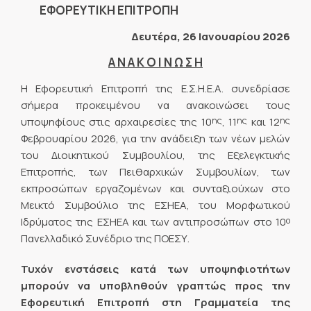
ΕΦΟΡΕΥΤΙΚΗ ΕΠΙΤΡΟΠΗ
Δευτέρα, 26 Ιανουαρίου 2026
Α Ν Α Κ Ο Ι Ν Ω Σ Η
Η Εφορευτική Επιτροπή της Ε.Σ.Η.Ε.Α. συνεδρίασε
σήμερα προκειμένου να ανακοινώσει τους
ης
ης
ης
υποψηφίους στις αρχαιρεσίες της 10
, 11
και 12
Φεβρουαρίου 2026, για την ανάδειξη των νέων μελών
του Διοικητικού Συμβουλίου, της Εξελεγκτικής
Επιτροπής, των Πειθαρχικών Συμβουλίων, των
εκπροσώπων εργαζομένων και συνταξιούχων στο
Μεικτό Συμβούλιο της ΕΣΗΕΑ, του Μορφωτικού
ο
Ιδρύματος της ΕΣΗΕΑ και των αντιπροσώπων στο 10
Πανελλαδικό Συνέδριο της ΠΟΕΣΥ.
Τυχόν ενστάσεις κατά των υποψηφιοτήτων
μπορούν να υποβληθούν γραπτώς προς την
Εφορευτική Επιτροπή στη Γραμματεία της