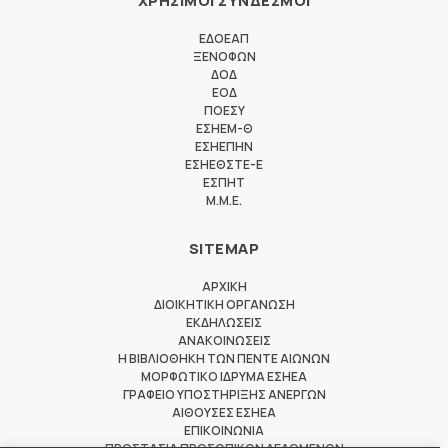
ΧΡΗΣΙΜΟΙ ΣΥΝΔΕΣΜΟΙ
ΕΔΟΕΑΠ
ΞΕΝΟΦΩΝ
ΔΟΔ
ΕΟΔ
ΠΟΕΣΥ
ΕΣΗΕΜ-Θ
ΕΣΗΕΠΗΝ
ΕΣΗΕΘΣΤΕ-Ε
ΕΣΠΗΤ
M.M.E.
SITEMAP
ΑΡΧΙΚΗ
ΔΙΟΙΚΗΤΙΚΗ ΟΡΓΑΝΩΣΗ
ΕΚΔΗΛΩΣΕΙΣ
ΑΝΑΚΟΙΝΩΣΕΙΣ
Η ΒΙΒΛΙΟΘΗΚΗ ΤΩΝ ΠΕΝΤΕ ΑΙΩΝΩΝ
ΜΟΡΦΩΤΙΚΟ ΙΔΡΥΜΑ ΕΣΗΕΑ
ΓΡΑΦΕΙΟ ΥΠΟΣΤΗΡΙΞΗΣ ΑΝΕΡΓΩΝ
ΑΙΘΟΥΣΕΣ ΕΣΗΕΑ
ΕΠΙΚΟΙΝΩΝΙΑ