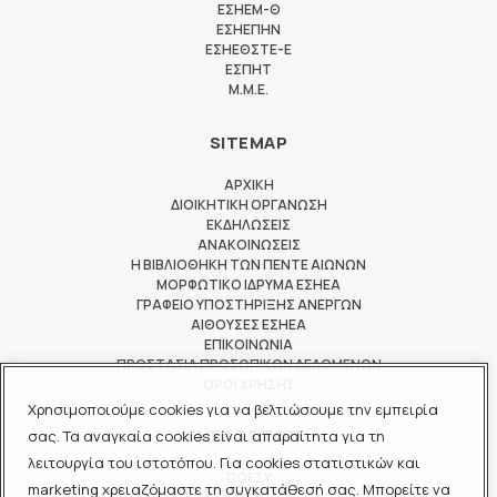
ΕΣΗΕΜ-Θ
ΕΣΗΕΠΗΝ
ΕΣΗΕΘΣΤΕ-Ε
ΕΣΠΗΤ
M.M.E.
SITEMAP
ΑΡΧΙΚΗ
ΔΙΟΙΚΗΤΙΚΗ ΟΡΓΑΝΩΣΗ
ΕΚΔΗΛΩΣΕΙΣ
ΑΝΑΚΟΙΝΩΣΕΙΣ
Η ΒΙΒΛΙΟΘΗΚΗ ΤΩΝ ΠΕΝΤΕ ΑΙΩΝΩΝ
ΜΟΡΦΩΤΙΚΟ ΙΔΡΥΜΑ ΕΣΗΕΑ
ΓΡΑΦΕΙΟ ΥΠΟΣΤΗΡΙΞΗΣ ΑΝΕΡΓΩΝ
ΑΙΘΟΥΣΕΣ ΕΣΗΕΑ
ΕΠΙΚΟΙΝΩΝΙΑ
ΠΡΟΣΤΑΣΙΑ ΠΡΟΣΩΠΙΚΩΝ ΔΕΔΟΜΕΝΩΝ
ΟΡΟΙ ΧΡΗΣΗΣ
Χρησιμοποιούμε cookies για να βελτιώσουμε την εμπειρία
ΜΕΛΟΣ ΤΩΝ
σας. Τα αναγκαία cookies είναι απαραίτητα για τη
λειτουργία του ιστοτόπου. Για cookies στατιστικών και
ΠΟΕΣΥ
marketing χρειαζόμαστε τη συγκατάθεσή σας. Μπορείτε να