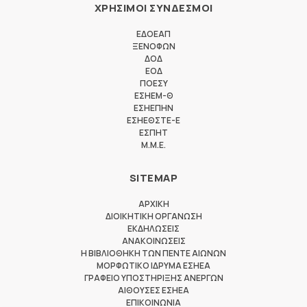
ΧΡΗΣΙΜΟΙ ΣΥΝΔΕΣΜΟΙ
ΕΔΟΕΑΠ
ΞΕΝΟΦΩΝ
ΔΟΔ
ΕΟΔ
ΠΟΕΣΥ
ΕΣΗΕΜ-Θ
ΕΣΗΕΠΗΝ
ΕΣΗΕΘΣΤΕ-Ε
ΕΣΠΗΤ
M.M.E.
SITEMAP
ΑΡΧΙΚΗ
ΔΙΟΙΚΗΤΙΚΗ ΟΡΓΑΝΩΣΗ
ΕΚΔΗΛΩΣΕΙΣ
ΑΝΑΚΟΙΝΩΣΕΙΣ
Η ΒΙΒΛΙΟΘΗΚΗ ΤΩΝ ΠΕΝΤΕ ΑΙΩΝΩΝ
ΜΟΡΦΩΤΙΚΟ ΙΔΡΥΜΑ ΕΣΗΕΑ
ΓΡΑΦΕΙΟ ΥΠΟΣΤΗΡΙΞΗΣ ΑΝΕΡΓΩΝ
ΑΙΘΟΥΣΕΣ ΕΣΗΕΑ
ΕΠΙΚΟΙΝΩΝΙΑ