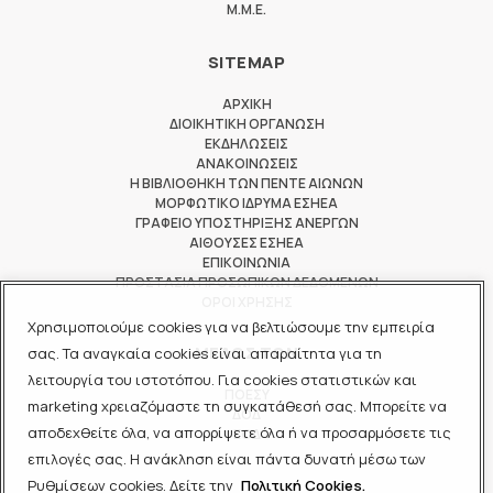
M.M.E.
SITEMAP
ΑΡΧΙΚΗ
ΔΙΟΙΚΗΤΙΚΗ ΟΡΓΑΝΩΣΗ
ΕΚΔΗΛΩΣΕΙΣ
ΑΝΑΚΟΙΝΩΣΕΙΣ
Η ΒΙΒΛΙΟΘΗΚΗ ΤΩΝ ΠΕΝΤΕ ΑΙΩΝΩΝ
ΜΟΡΦΩΤΙΚΟ ΙΔΡΥΜΑ ΕΣΗΕΑ
ΓΡΑΦΕΙΟ ΥΠΟΣΤΗΡΙΞΗΣ ΑΝΕΡΓΩΝ
ΑΙΘΟΥΣΕΣ ΕΣΗΕΑ
ΕΠΙΚΟΙΝΩΝΙΑ
ΠΡΟΣΤΑΣΙΑ ΠΡΟΣΩΠΙΚΩΝ ΔΕΔΟΜΕΝΩΝ
ΟΡΟΙ ΧΡΗΣΗΣ
Χρησιμοποιούμε cookies για να βελτιώσουμε την εμπειρία
ΜΕΛΟΣ ΤΩΝ
σας. Τα αναγκαία cookies είναι απαραίτητα για τη
λειτουργία του ιστοτόπου. Για cookies στατιστικών και
ΠΟΕΣΥ
marketing χρειαζόμαστε τη συγκατάθεσή σας. Μπορείτε να
ΔΟΔ
αποδεχθείτε όλα, να απορρίψετε όλα ή να προσαρμόσετε τις
ΕΟΔ
επιλογές σας. Η ανάκληση είναι πάντα δυνατή μέσω των
Ρυθμίσεων cookies. Δείτε την
Πολιτική Cookies.