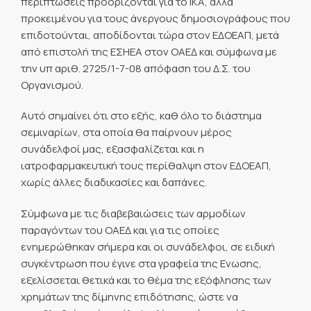
περιπτώσεις προορίζονται για το ΙΚΑ, αλλά
προκειμένου για τους άνεργους δημοσιογράφους που
επιδοτούνται, αποδίδονται τώρα στον ΕΔΟΕΑΠ, μετά
από επιστολή της ΕΣΗΕΑ στον ΟΑΕΔ και σύμφωνα με
την υπ αριθ. 2725/1-7-08 απόφαση του Δ.Σ. του
Οργανισμού.
Αυτό σημαίνει ότι στο εξής, καθ όλο το διάστημα
σεμιναρίων, στα οποία θα παίρνουν μέρος
συνάδελφοί μας, εξασφαλίζεται και η
ιατροφαρμακευτική τους περίθαλψη στον ΕΔΟΕΑΠ,
χωρίς άλλες διαδικασίες και δαπάνες.
Σύμφωνα με τις διαβεβαιώσεις των αρμοδίων
παραγόντων του ΟΑΕΔ και για τις οποίες
ενημερώθηκαν σήμερα και οι συνάδελφοι, σε ειδική
συγκέντρωση που έγινε στα γραφεία της Ενωσης,
εξελίσσεται θετικά και το θέμα της εξόφλησης των
χρημάτων της δίμηνης επιδότησης, ώστε να