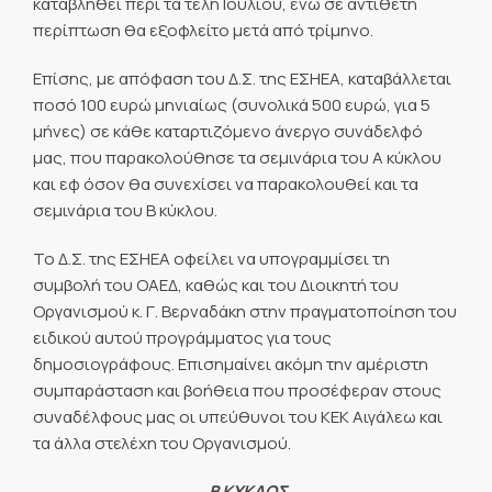
καταβληθεί περί τα τέλη Ιουλίου, ενώ σε αντίθετη
περίπτωση θα εξοφλείτο μετά από τρίμηνο.
Επίσης, με απόφαση του Δ.Σ. της ΕΣΗΕΑ, καταβάλλεται
ποσό 100 ευρώ μηνιαίως (συνολικά 500 ευρώ, για 5
μήνες) σε κάθε καταρτιζόμενο άνεργο συνάδελφό
μας, που παρακολούθησε τα σεμινάρια του Α κύκλου
και εφ όσον θα συνεχίσει να παρακολουθεί και τα
σεμινάρια του Β κύκλου.
Το Δ.Σ. της ΕΣΗΕΑ οφείλει να υπογραμμίσει τη
συμβολή του ΟΑΕΔ, καθώς και του Διοικητή του
Οργανισμού κ. Γ. Βερναδάκη στην πραγματοποίηση του
ειδικού αυτού προγράμματος για τους
δημοσιογράφους. Επισημαίνει ακόμη την αμέριστη
συμπαράσταση και βοήθεια που προσέφεραν στους
συναδέλφους μας οι υπεύθυνοι του ΚΕΚ Αιγάλεω και
τα άλλα στελέχη του Οργανισμού.
Β ΚΥΚΛΟΣ