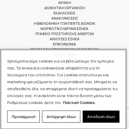
ΑΡΧΙΚΗ
ΔΙΟΙΚΗΤΙΚΗ ΟΡΓΑΝΩΣΗ
ΕΚΔΗΛΩΣΕΙΣ
ΑΝΑΚΟΙΝΩΣΕΙΣ
Η ΒΙΒΛΙΟΘΗΚΗ ΤΩΝ ΠΕΝΤΕ ΑΙΩΝΩΝ
ΜΟΡΦΩΤΙΚΟ ΙΔΡΥΜΑ ΕΣΗΕΑ
ΓΡΑΦΕΙΟ ΥΠΟΣΤΗΡΙΞΗΣ ΑΝΕΡΓΩΝ
ΑΙΘΟΥΣΕΣ ΕΣΗΕΑ
ΕΠΙΚΟΙΝΩΝΙΑ
ΠΡΟΣΤΑΣΙΑ ΠΡΟΣΩΠΙΚΩΝ ΔΕΔΟΜΕΝΩΝ
ΟΡΟΙ ΧΡΗΣΗΣ
Χρησιμοποιούμε cookies για να βελτιώσουμε την εμπειρία
ΜΕΛΟΣ ΤΩΝ
σας. Τα αναγκαία cookies είναι απαραίτητα για τη
λειτουργία του ιστοτόπου. Για cookies στατιστικών και
ΠΟΕΣΥ
marketing χρειαζόμαστε τη συγκατάθεσή σας. Μπορείτε να
ΔΟΔ
αποδεχθείτε όλα, να απορρίψετε όλα ή να προσαρμόσετε τις
ΕΟΔ
επιλογές σας. Η ανάκληση είναι πάντα δυνατή μέσω των
Ρυθμίσεων cookies. Δείτε την
Πολιτική Cookies.
Προσαρμογή
Απόρριψη όλων
Αποδοχή όλων
© 2021 ΕΣΗΕΑ - ALL RIGHTS RESERVED
DESIGN BY