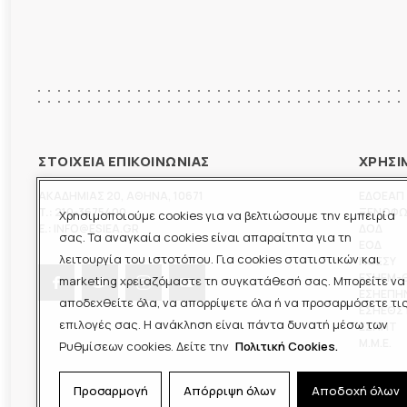
ΣΤΟΙΧΕΙΑ ΕΠΙΚΟΙΝΩΝΙΑΣ
ΧΡΗΣΙ
ΑΚΑΔΗΜΙΑΣ 20
,
ΑΘΗΝΑ
,
10671
ΕΔΟΕΑΠ
T.:
210-3675400
ΞΕΝΟΦ
Χρησιμοποιούμε cookies για να βελτιώσουμε την εμπειρία
E.:
INFO@ESIEA.GR
ΔΟΔ
σας. Τα αναγκαία cookies είναι απαραίτητα για τη
ΕΟΔ
λειτουργία του ιστοτόπου. Για cookies στατιστικών και
ΠΟΕΣΥ
ΕΣΗΕΜ-
marketing χρειαζόμαστε τη συγκατάθεσή σας. Μπορείτε να
ΕΣΗΕΠΗ
αποδεχθείτε όλα, να απορρίψετε όλα ή να προσαρμόσετε τι
ΕΣΗΕΘΣ
επιλογές σας. Η ανάκληση είναι πάντα δυνατή μέσω των
ΕΣΠΗΤ
M.M.E.
Ρυθμίσεων cookies. Δείτε την
Πολιτική Cookies.
Προσαρμογή
Απόρριψη όλων
Αποδοχή όλων