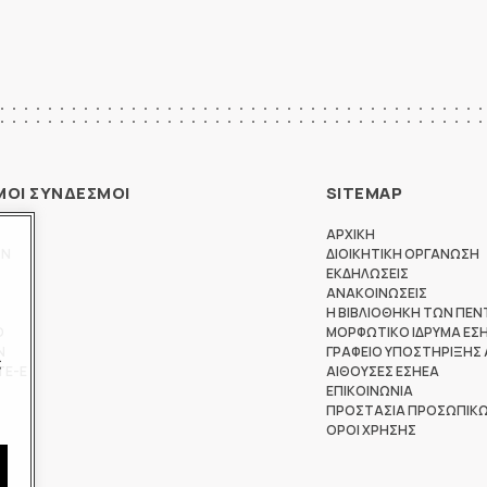
ΜΟΙ ΣΥΝΔΕΣΜΟΙ
SITEMAP
ΑΡΧΙΚΗ
ΩΝ
ΔΙΟΙΚΗΤΙΚΗ ΟΡΓΑΝΩΣΗ
ΕΚΔΗΛΩΣΕΙΣ
ΑΝΑΚΟΙΝΩΣΕΙΣ
Η ΒΙΒΛΙΟΘΗΚΗ ΤΩΝ ΠΕΝ
Θ
ΜΟΡΦΩΤΙΚΟ ΙΔΡΥΜΑ ΕΣ
Ν
ΓΡΑΦΕΙΟ ΥΠΟΣΤΗΡΙΞΗΣ
ς
ΤΕ-Ε
ΑΙΘΟΥΣΕΣ ΕΣΗΕΑ
ΕΠΙΚΟΙΝΩΝΙΑ
ΠΡΟΣΤΑΣΙΑ ΠΡΟΣΩΠΙΚ
ΟΡΟΙ ΧΡΗΣΗΣ