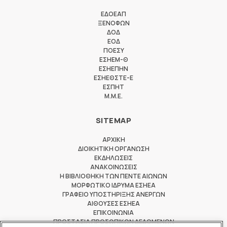
ΕΔΟΕΑΠ
ΞΕΝΟΦΩΝ
ΔΟΔ
ΕΟΔ
ΠΟΕΣΥ
ΕΣΗΕΜ-Θ
ΕΣΗΕΠΗΝ
ΕΣΗΕΘΣΤΕ-Ε
ΕΣΠΗΤ
M.M.E.
SITEMAP
ΑΡΧΙΚΗ
ΔΙΟΙΚΗΤΙΚΗ ΟΡΓΑΝΩΣΗ
ΕΚΔΗΛΩΣΕΙΣ
ΑΝΑΚΟΙΝΩΣΕΙΣ
Η ΒΙΒΛΙΟΘΗΚΗ ΤΩΝ ΠΕΝΤΕ ΑΙΩΝΩΝ
ΜΟΡΦΩΤΙΚΟ ΙΔΡΥΜΑ ΕΣΗΕΑ
ΓΡΑΦΕΙΟ ΥΠΟΣΤΗΡΙΞΗΣ ΑΝΕΡΓΩΝ
ΑΙΘΟΥΣΕΣ ΕΣΗΕΑ
ΕΠΙΚΟΙΝΩΝΙΑ
ΠΡΟΣΤΑΣΙΑ ΠΡΟΣΩΠΙΚΩΝ ΔΕΔΟΜΕΝΩΝ