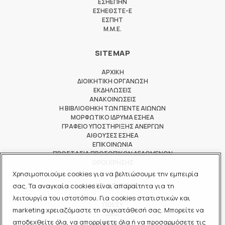
ΕΣΗΕΠΗΝ
ΕΣΗΕΘΣΤΕ-Ε
ΕΣΠΗΤ
M.M.E.
SITEMAP
ΑΡΧΙΚΗ
ΔΙΟΙΚΗΤΙΚΗ ΟΡΓΑΝΩΣΗ
ΕΚΔΗΛΩΣΕΙΣ
ΑΝΑΚΟΙΝΩΣΕΙΣ
Η ΒΙΒΛΙΟΘΗΚΗ ΤΩΝ ΠΕΝΤΕ ΑΙΩΝΩΝ
ΜΟΡΦΩΤΙΚΟ ΙΔΡΥΜΑ ΕΣΗΕΑ
ΓΡΑΦΕΙΟ ΥΠΟΣΤΗΡΙΞΗΣ ΑΝΕΡΓΩΝ
ΑΙΘΟΥΣΕΣ ΕΣΗΕΑ
ΕΠΙΚΟΙΝΩΝΙΑ
ΠΡΟΣΤΑΣΙΑ ΠΡΟΣΩΠΙΚΩΝ ΔΕΔΟΜΕΝΩΝ
ΟΡΟΙ ΧΡΗΣΗΣ
Χρησιμοποιούμε cookies για να βελτιώσουμε την εμπειρία
ΜΕΛΟΣ ΤΩΝ
σας. Τα αναγκαία cookies είναι απαραίτητα για τη
λειτουργία του ιστοτόπου. Για cookies στατιστικών και
ΠΟΕΣΥ
marketing χρειαζόμαστε τη συγκατάθεσή σας. Μπορείτε να
ΔΟΔ
αποδεχθείτε όλα, να απορρίψετε όλα ή να προσαρμόσετε τις
ΕΟΔ