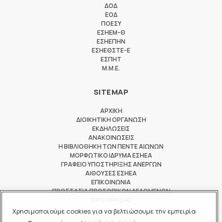
ΔΟΔ
ΕΟΔ
ΠΟΕΣΥ
ΕΣΗΕΜ-Θ
ΕΣΗΕΠΗΝ
ΕΣΗΕΘΣΤΕ-Ε
ΕΣΠΗΤ
M.M.E.
SITEMAP
ΑΡΧΙΚΗ
ΔΙΟΙΚΗΤΙΚΗ ΟΡΓΑΝΩΣΗ
ΕΚΔΗΛΩΣΕΙΣ
ΑΝΑΚΟΙΝΩΣΕΙΣ
Η ΒΙΒΛΙΟΘΗΚΗ ΤΩΝ ΠΕΝΤΕ ΑΙΩΝΩΝ
ΜΟΡΦΩΤΙΚΟ ΙΔΡΥΜΑ ΕΣΗΕΑ
ΓΡΑΦΕΙΟ ΥΠΟΣΤΗΡΙΞΗΣ ΑΝΕΡΓΩΝ
ΑΙΘΟΥΣΕΣ ΕΣΗΕΑ
ΕΠΙΚΟΙΝΩΝΙΑ
ΠΡΟΣΤΑΣΙΑ ΠΡΟΣΩΠΙΚΩΝ ΔΕΔΟΜΕΝΩΝ
ΟΡΟΙ ΧΡΗΣΗΣ
Χρησιμοποιούμε cookies για να βελτιώσουμε την εμπειρία