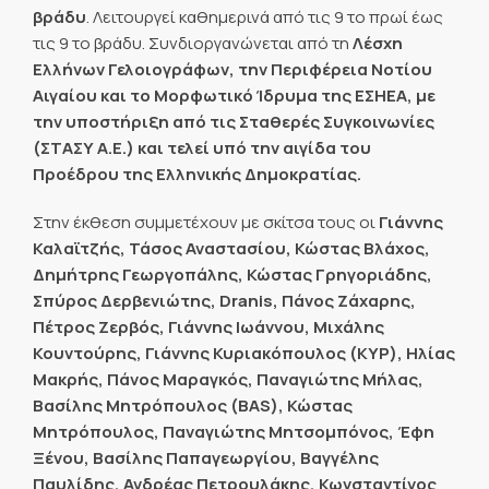
βράδυ
. Λειτουργεί καθημερινά από τις 9 το πρωί έως
τις 9 το βράδυ. Συνδιοργανώνεται από τη
Λέσχη
Ελλήνων Γελοιογράφων, την Περιφέρεια Νοτίου
Αιγαίου και το Μορφωτικό Ίδρυμα της ΕΣΗΕΑ, με
την υποστήριξη από τις Σταθερές Συγκοινωνίες
(ΣΤΑΣΥ Α.Ε.) και τελεί υπό την αιγίδα του
Προέδρου της Ελληνικής Δημοκρατίας.
Στην έκθεση συμμετέχουν με σκίτσα τους οι
Γιάννης
Καλαϊτζής, Τάσος Αναστασίου, Κώστας Βλάχος,
Δημήτρης Γεωργοπάλης, Κώστας Γρηγοριάδης,
Σπύρος Δερβενιώτης, Dranis, Πάνος Ζάχαρης,
Πέτρος Ζερβός, Γιάννης Ιωάννου, Μιχάλης
Κουντούρης, Γιάννης Κυριακόπουλος (ΚΥΡ), Ηλίας
Μακρής, Πάνος Μαραγκός, Παναγιώτης Μήλας,
Βασίλης Μητρόπουλος (BAS), Κώστας
Μητρόπουλος, Παναγιώτης Μητσομπόνος, Έφη
Ξένου, Βασίλης Παπαγεωργίου, Βαγγέλης
Παυλίδης, Ανδρέας Πετρουλάκης, Κωνσταντίνος