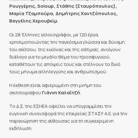
Ρουγγέρης, Soloup, Στάθης (Σταυρόπουλος),
Μαρία Τζαμπούρα, Δημήτρης Χαντζόπουλος,
Βαγγέλης Χερουβείμ
.
Οι 28 Έλληνες γελοιογράφοι, με 120 έργα,
χρησιμοποιώντας την παγκόσμια γλώσσα και δύναμη
του σκίτσου, της εικόνας και της σάτιρας, ανοίγουν
διάλογο για το μεγάλο θέμα του προσφυγικού,
καταθέτουν τις απόψεις τους και στέλνουν το δικό
τους μήνυμα αλληλεγγύης και ανθρωπισμού.
Η έκθεση είναι αφιερωμένη στη μνήμη του
σκιτσογράφου
Γιάννη Καλαϊτζή
.
Το Δ.Σ. της ΕΣΗΕΑ οφείλει να υπογραμμίσει την
ευγενική συνεισφορά της εταιρείας ΣΤΑΣΥ Α.Ε. για την
παραχώρηση της αίθουσας για τη συγκεκριμένη
εκδήλωση.