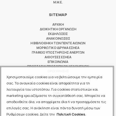
M.M.E.
SITEMAP
ΑΡΧΙΚΗ
ΔΙΟΙΚΗΤΙΚΗ ΟΡΓΑΝΩΣΗ
ΕΚΔΗΛΩΣΕΙΣ
ΑΝΑΚΟΙΝΩΣΕΙΣ
Η ΒΙΒΛΙΟΘΗΚΗ ΤΩΝ ΠΕΝΤΕ ΑΙΩΝΩΝ
ΜΟΡΦΩΤΙΚΟ ΙΔΡΥΜΑ ΕΣΗΕΑ
ΓΡΑΦΕΙΟ ΥΠΟΣΤΗΡΙΞΗΣ ΑΝΕΡΓΩΝ
ΑΙΘΟΥΣΕΣ ΕΣΗΕΑ
ΕΠΙΚΟΙΝΩΝΙΑ
ΠΡΟΣΤΑΣΙΑ ΠΡΟΣΩΠΙΚΩΝ ΔΕΔΟΜΕΝΩΝ
ΟΡΟΙ ΧΡΗΣΗΣ
Χρησιμοποιούμε cookies για να βελτιώσουμε την εμπειρία
ΜΕΛΟΣ ΤΩΝ
σας. Τα αναγκαία cookies είναι απαραίτητα για τη
λειτουργία του ιστοτόπου. Για cookies στατιστικών και
ΠΟΕΣΥ
marketing χρειαζόμαστε τη συγκατάθεσή σας. Μπορείτε να
ΔΟΔ
αποδεχθείτε όλα, να απορρίψετε όλα ή να προσαρμόσετε τις
ΕΟΔ
επιλογές σας. Η ανάκληση είναι πάντα δυνατή μέσω των
Ρυθμίσεων cookies. Δείτε την
Πολιτική Cookies.