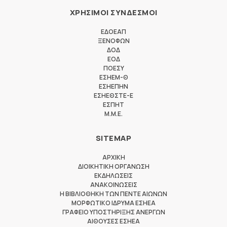
ΧΡΗΣΙΜΟΙ ΣΥΝΔΕΣΜΟΙ
ΕΔΟΕΑΠ
ΞΕΝΟΦΩΝ
ΔΟΔ
ΕΟΔ
ΠΟΕΣΥ
ΕΣΗΕΜ-Θ
ΕΣΗΕΠΗΝ
ΕΣΗΕΘΣΤΕ-Ε
ΕΣΠΗΤ
M.M.E.
SITEMAP
ΑΡΧΙΚΗ
ΔΙΟΙΚΗΤΙΚΗ ΟΡΓΑΝΩΣΗ
ΕΚΔΗΛΩΣΕΙΣ
ΑΝΑΚΟΙΝΩΣΕΙΣ
Η ΒΙΒΛΙΟΘΗΚΗ ΤΩΝ ΠΕΝΤΕ ΑΙΩΝΩΝ
ΜΟΡΦΩΤΙΚΟ ΙΔΡΥΜΑ ΕΣΗΕΑ
ΓΡΑΦΕΙΟ ΥΠΟΣΤΗΡΙΞΗΣ ΑΝΕΡΓΩΝ
ΑΙΘΟΥΣΕΣ ΕΣΗΕΑ