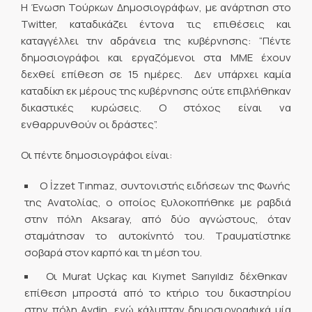
Η Ένωση Τούρκων Δημοσιογράφων, με ανάρτηση στο
Twitter, καταδικάζει έντονα τις επιθέσεις και
καταγγέλλει την αδράνεια της κυβέρνησης: “Πέντε
δημοσιογράφοι και εργαζόμενοι στα ΜΜΕ έχουν
δεχθεί επίθεση σε 15 ημέρες. Δεν υπάρχει καμία
καταδίκη εκ μέρους της κυβέρνησης ούτε επιβλήθηκαν
δικαστικές κυρώσεις. Ο στόχος είναι να
ενθαρρυνθούν οι δράστες”.
Οι πέντε δημοσιογράφοι είναι:
Ο İzzet Tınmaz, συντονιστής ειδήσεων της Φωνής
της Ανατολίας, ο οποίος ξυλοκοπήθηκε με ραβδιά
στην πόλη Aksaray, από δύο αγνώστους, όταν
σταμάτησαν το αυτοκίνητό του. Τραυματίστηκε
σοβαρά στον καρπό και τη μέση του.
Οι Murat Uçkaç και Kıymet Sarıyıldız δέχθηκαν
επίθεση μπροστά από το κτήριο του δικαστηρίου
στην πόλη Aydin, ενώ κάλυπταν δημοσιογραφικά μία