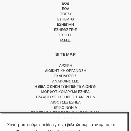
ΔΟΔ
ΕΟΔ
ΠΟΕΣΥ
ΕΣΗΕΜ-Θ
ΕΣΗΕΠΗΝ
ΕΣΗΕΘΣΤΕ-Ε
ΕΣΠΗΤ
M.M.E.
SITEMAP
ΑΡΧΙΚΗ
ΔΙΟΙΚΗΤΙΚΗ ΟΡΓΑΝΩΣΗ
ΕΚΔΗΛΩΣΕΙΣ
ΑΝΑΚΟΙΝΩΣΕΙΣ
Η ΒΙΒΛΙΟΘΗΚΗ ΤΩΝ ΠΕΝΤΕ ΑΙΩΝΩΝ
ΜΟΡΦΩΤΙΚΟ ΙΔΡΥΜΑ ΕΣΗΕΑ
ΓΡΑΦΕΙΟ ΥΠΟΣΤΗΡΙΞΗΣ ΑΝΕΡΓΩΝ
ΑΙΘΟΥΣΕΣ ΕΣΗΕΑ
ΕΠΙΚΟΙΝΩΝΙΑ
ΠΡΟΣΤΑΣΙΑ ΠΡΟΣΩΠΙΚΩΝ ΔΕΔΟΜΕΝΩΝ
ΟΡΟΙ ΧΡΗΣΗΣ
Χρησιμοποιούμε cookies για να βελτιώσουμε την εμπειρία