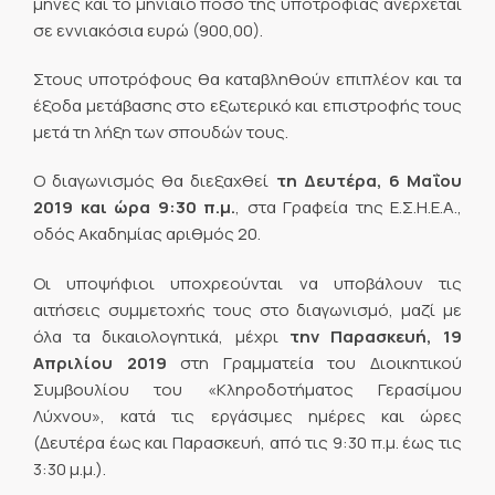
μήνες και το μηνιαίο ποσό της υποτροφίας ανέρχεται
σε εννιακόσια ευρώ (900,00).
Στους υποτρόφους θα καταβληθούν επιπλέον και τα
έξοδα μετάβασης στο εξωτερικό και επιστροφής τους
μετά τη λήξη των σπουδών τους.
Ο διαγωνισμός θα διεξαχθεί
τη Δευτέρα, 6 Μαΐου
2019 και ώρα 9:30 π.μ.
, στα Γραφεία της Ε.Σ.Η.Ε.Α.,
οδός Ακαδημίας αριθμός 20.
Οι υποψήφιοι υποχρεούνται να υποβάλουν τις
αιτήσεις συμμετοχής τους στο διαγωνισμό, μαζί με
όλα τα δικαιολογητικά, μέχρι
την Παρασκευή, 19
Απριλίου 2019
στη Γραμματεία του Διοικητικού
Συμβουλίου του «Κληροδοτήματος Γερασίμου
Λύχνου», κατά τις εργάσιμες ημέρες και ώρες
(Δευτέρα έως και Παρασκευή, από τις 9:30 π.μ. έως τις
3:30 μ.μ.).