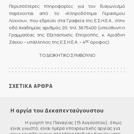
Περισσότερες πληροφορίες για τον διαγωνισμό
παρέχονται από το «Κληροδότημα Γερασίμου
Λύχνου», που εδρεύει στα Γραφεία της Ε.Σ.Η.Ε.Α., στην
οδό Ακαδημίας αριθμός 20, τηλ. 3675400 (υπεύθυνη η
Γραμματέας της Εξεταστικής Επιτροπής, κ. Αριάδνη
ος
Ζάχου – υπάλληλος της Ε.Σ.Η.Ε.Α. – 4
όροφος).
ΤΟ ΔΙΟΙΚΗΤΙΚΟ ΣΥΜΒΟΥΛΙΟ
ΣΧΕΤΙΚΑ ΑΡΘΡΑ
Η αργία του Δεκαπενταύγουστου
Η γιορτή της Παναγίας (15 Αυγούστου), όπως
είναι γνωστό, είναι ημέρα υποχρεωτικής αργίας για
τους εργαζόμενους στα Μέσα Μαζικής Ενημέρωσης.