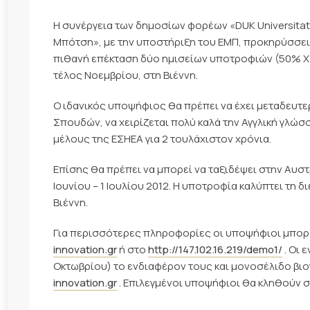
Η συνέργεια των δημοσίων φορέων «DUK Universitat 
Μπότση», με την υποστήριξη του ΕΜΠ, προκηρύσσει μ
πιθανή επέκταση δύο ημισείων υποτροφιών (50% Χ 9.
τέλος Νοεμβρίου, στη Βιέννη.
Ο ιδανικός υποψήφιος θα πρέπει να έχει μεταδευ
Σπουδών, να χειρίζεται πολύ καλά την Αγγλική γλώσσ
μέλους της ΕΣΗΕΑ για 2 τουλάχιστον χρόνια.
Επίσης θα πρέπει να μπορεί να ταξιδέψει στην Αυστρ
Ιουνίου – 1 Ιουλίου 2012. Η υποτροφία καλύπτει τη
Βιέννη.
Για περισσότερες πληροφορίες οι υποψήφιοι μπορ
innovation.gr
ή στο
http://147.102.16.219/demo1/
. Οι 
Οκτωβρίου) το ενδιαφέρον τους και μονοσέλιδο βι
innovation.gr
. Επιλεγμένοι υποψήφιοι θα κληθούν σ