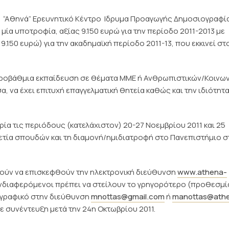
 “Aθηνά” Ερευνητικό Κέντρο  Ιδρυμα Προαγωγής Δημοσιογραφία
ία υποτροφία, αξίας 9.150 ευρώ για την περίοδο 2011-2013 με
150 ευρώ) για την ακαδημαϊκή περίοδο 2011-13, που εκκινεί στ
τεροβάθμια εκπαίδευση σε θέματα ΜΜΕ ή Ανθρωπιστικών/Κοινω
α, να έχει επιτυχή επαγγελματική θητεία καθώς και την ιδιότητ
ία τις περιόδους (κατελάχιστον) 20-27 Νοεμβρίου 2011 και 25
 διετία σπουδών και τη διαμονή/ημιδιατροφή στο Πανεπιστήμιο σ
ούν να επισκεφθούν την ηλεκτρονική διεύθυνση
www.athena-
ενδιαφερόμενοι πρέπει να στείλουν το γρηγορότερο (προθεσμί
ογραφικό στην διεύθυνση
mnottas@gmail.com
ή
manottas@ath
ε συνέντευξη μετά την 24η Οκτωβρίου 2011.