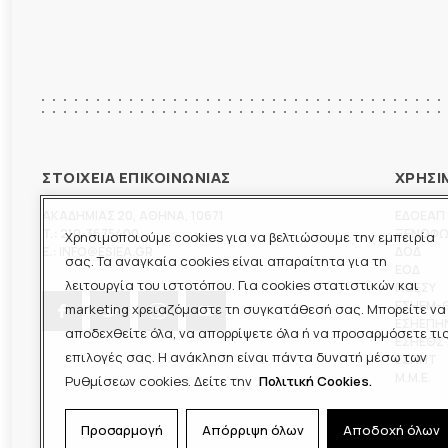
ΣΤΟΙΧΕΙΑ ΕΠΙΚΟΙΝΩΝΙΑΣ
ΧΡΗΣΙ
ΑΚΑΔΗΜΙΑΣ 20
,
ΑΘΗΝΑ
,
10671
ΕΔΟΕΑΠ
T.:
210-3675400
ΞΕΝΟΦ
Χρησιμοποιούμε cookies για να βελτιώσουμε την εμπειρία
E.:
INFO@ESIEA.GR
ΔΟΔ
σας. Τα αναγκαία cookies είναι απαραίτητα για τη
ΕΟΔ
λειτουργία του ιστοτόπου. Για cookies στατιστικών και
ΠΟΕΣΥ
ΕΣΗΕΜ-
marketing χρειαζόμαστε τη συγκατάθεσή σας. Μπορείτε να
ΕΣΗΕΠΗ
αποδεχθείτε όλα, να απορρίψετε όλα ή να προσαρμόσετε τι
ΕΣΗΕΘΣ
επιλογές σας. Η ανάκληση είναι πάντα δυνατή μέσω των
ΕΣΠΗΤ
M.M.E.
Ρυθμίσεων cookies. Δείτε την
Πολιτική Cookies.
Προσαρμογή
Απόρριψη όλων
Αποδοχή όλων