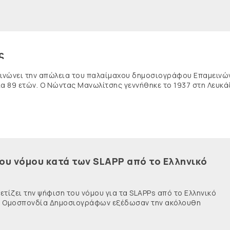
ς
κοινώνει την απώλεια του παλαίμαχου δημοσιογράφου Επαμειν
ία 89 ετών. Ο Νώντας Μανωλίτσης γεννήθηκε το 1937 στη Λευκά
του νόμου κατά των SLAPP από το Ελληνικό
τίζει την ψήφιση του νόμου για τα SLAPPs από το Ελληνικό
νής Ομοσπονδία Δημοσιογράφων εξέδωσαν την ακόλουθη