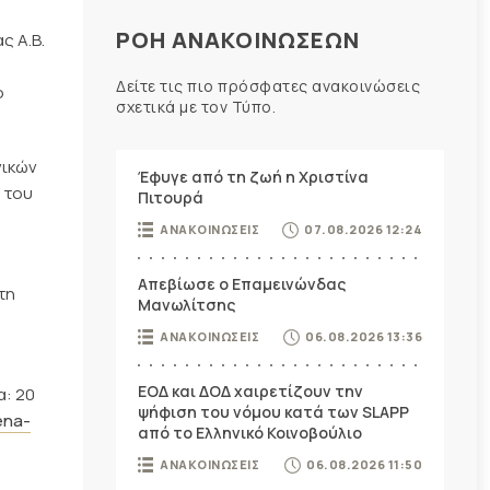
ΡΟΗ ΑΝΑΚΟΙΝΩΣΕΩΝ
ς Α.Β.
Δείτε τις πιο πρόσφατες ανακοινώσεις
ο
σχετικά με τον Τύπο.
νικών
Έφυγε από τη ζωή η Χριστίνα
α του
Πιτουρά
ΑΝΑΚΟΙΝΩΣΕΙΣ
07.08.2026 12:24
Απεβίωσε ο Επαμεινώνδας
τη
Μανωλίτσης
ΑΝΑΚΟΙΝΩΣΕΙΣ
06.08.2026 13:36
ΕΟΔ και ΔΟΔ χαιρετίζουν την
α: 20
ψήφιση του νόμου κατά των SLAPP
ena-
από το Ελληνικό Κοινοβούλιο
ΑΝΑΚΟΙΝΩΣΕΙΣ
06.08.2026 11:50