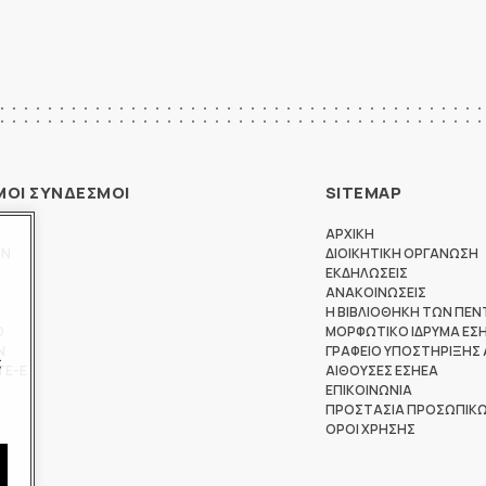
ΜΟΙ ΣΥΝΔΕΣΜΟΙ
SITEMAP
ΑΡΧΙΚΗ
ΩΝ
ΔΙΟΙΚΗΤΙΚΗ ΟΡΓΑΝΩΣΗ
ΕΚΔΗΛΩΣΕΙΣ
ΑΝΑΚΟΙΝΩΣΕΙΣ
Η ΒΙΒΛΙΟΘΗΚΗ ΤΩΝ ΠΕΝ
Θ
ΜΟΡΦΩΤΙΚΟ ΙΔΡΥΜΑ ΕΣ
Ν
ΓΡΑΦΕΙΟ ΥΠΟΣΤΗΡΙΞΗΣ
ς
ΤΕ-Ε
ΑΙΘΟΥΣΕΣ ΕΣΗΕΑ
ΕΠΙΚΟΙΝΩΝΙΑ
ΠΡΟΣΤΑΣΙΑ ΠΡΟΣΩΠΙΚ
ΟΡΟΙ ΧΡΗΣΗΣ