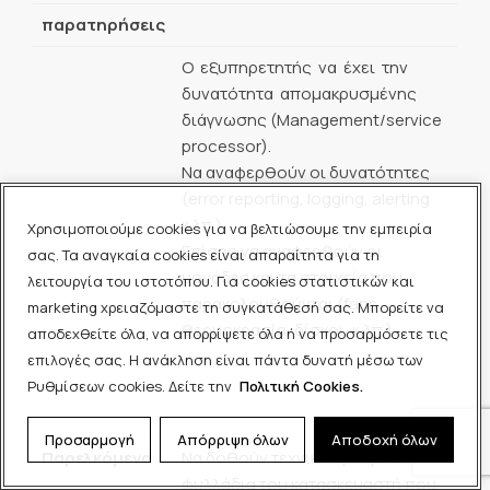
παρατηρήσεις
O εξυπηρετητής να έχει την
δυνατότητα απομακρυσμένης
διάγνωσης (Management/service
processor).
Να αναφερθούν οι δυνατότητες
(error reporting, logging, alerting
κ.λπ.).
Χρησιμοποιούμε cookies για να βελτιώσουμε την εμπειρία
Επίσης να αναφερθούν οι
σας. Τα αναγκαία cookies είναι απαραίτητα για τη
μονάδες και τα στοιχεία που
λειτουργία του ιστοτόπου. Για cookies στατιστικών και
παρακολουθούνται (fans,
marketing χρειαζόμαστε τη συγκατάθεσή σας. Μπορείτε να
θερμοκρασία, δίσκοι, κ.λπ.).
αποδεχθείτε όλα, να απορρίψετε όλα ή να προσαρμόσετε τις
επιλογές σας. Η ανάκληση είναι πάντα δυνατή μέσω των
Ρυθμίσεων cookies. Δείτε την
Πολιτική Cookies.
Προσαρμογή
Απόρριψη όλων
Αποδοχή όλων
Παρελκόμενα
Να δοθούν τεχνικά εγχειρίδια /
φυλλάδια του κατασκευαστή που