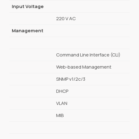
Input Voltage
220 V AC
Management
Command Line Interface (CLI)
Web-based Management
SNMP v1/2c/3
DHCP
VLAN
MIB