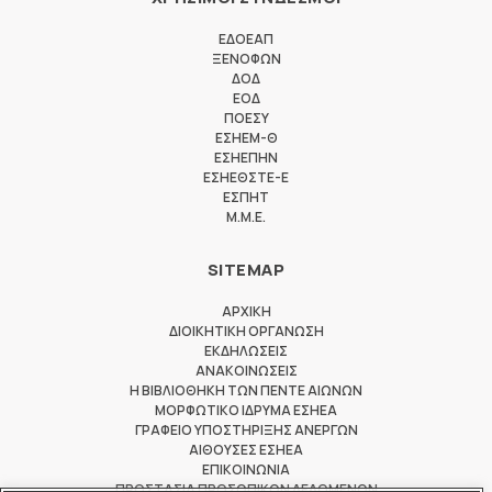
ΕΔΟΕΑΠ
ΞΕΝΟΦΩΝ
ΔΟΔ
ΕΟΔ
ΠΟΕΣΥ
ΕΣΗΕΜ-Θ
ΕΣΗΕΠΗΝ
ΕΣΗΕΘΣΤΕ-Ε
ΕΣΠΗΤ
M.M.E.
SITEMAP
ΑΡΧΙΚΗ
ΔΙΟΙΚΗΤΙΚΗ ΟΡΓΑΝΩΣΗ
ΕΚΔΗΛΩΣΕΙΣ
ΑΝΑΚΟΙΝΩΣΕΙΣ
Η ΒΙΒΛΙΟΘΗΚΗ ΤΩΝ ΠΕΝΤΕ ΑΙΩΝΩΝ
ΜΟΡΦΩΤΙΚΟ ΙΔΡΥΜΑ ΕΣΗΕΑ
ΓΡΑΦΕΙΟ ΥΠΟΣΤΗΡΙΞΗΣ ΑΝΕΡΓΩΝ
ΑΙΘΟΥΣΕΣ ΕΣΗΕΑ
ΕΠΙΚΟΙΝΩΝΙΑ
ΠΡΟΣΤΑΣΙΑ ΠΡΟΣΩΠΙΚΩΝ ΔΕΔΟΜΕΝΩΝ