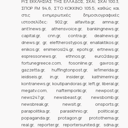
Ρ/Σ ΕΚΚΛΗΣΙΑΣ ΤΗΣ ΕΛΛΑΔΟΣ, ΣΚΑΪ, ΣΚΑΪ 100.3,
ΣΠΟΡ FM 94,6, ΣΤΟ ΚΟΚΚΙΝΟ 105.5, καθώς και
στις ενημερωτικές δημοσιογραφικές
ιστοσελίδες: 902.gr, alfavita.gr, amna.gr,
ant1news.gr, athensvoice.gr, bankingnews.gr,
capital.gr, cnn.gr, contra.gr, dealnews.gr,
dnews.gr, gr, eleftherostypos.gr, enallaktikos.gr,
enikos.gr, enimerosi24.gr, epohi.gr, ertnews.gr,
espressonews.gr, ethnos.gr, euro2day.gr,
fortunegreece.com, fosonline.gr, gavros.gr,
gazzetta.gr, huffingtonpost.gr, iefimerida.gr,
ieidiseis.gr, in.gr, insider.gr, kathimerini.gr,
kontranews.gr, koutipandoras.gr, left.gr, liberal.gr,
megatv.com, naftemporiki.gr, newpost.gr,
news247.gr, newsbeast.gr, newsbomb.gr,
newsbreak.gr, newsit.gr, onsports.gr,
parapolitika.gr, paraskhnio.gr, political.gr,
popaganda.gr, protagon.gr protothema.gr,
real.gr, reporter.gr, reportersunited.gr, sdna.gr,