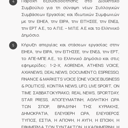
Παροχή εξουσιοδότησης στο Διοικητικό
Συμβούλιο για τη σύναψη νέων Συλλογικών
Συμβάσεων Εργασίας και Ιδιωτικών Συμφωνιών
με την ΕΙΗΕΑ, την ΕΙΙΡΑ, την ΕΙΤΗΣΕΕ, την ΕΝΕΔ,
την ΕΡΤ Α.Ε., το Α.Π.Ε. – Μ.Π.Ε. A.E. και το Ελληνικό
Δημόσιο.
Κήρυξη απεργίας και στάσεων εργασίας στην
ΕΙΗΕΑ, την ΕΙΙΡΑ, την ΕΙΤΗΣΕΕ, την ΕΝΕΔ, την ΕΡΤ,
το ΑΠΕ-ΜΠΕ Α.Ε., το Ελληνικό Δημόσιο και στις
εφημερίδες: 1-2-Χ, AGRENDA, ATHENS VOICE,
AXIANEWS, DEAL NEWS, DOCUMENTO, ESPRESSO,
FINANCE & MARKETS VOICE (ONE VOICE BUSINESS
& POLITICS), KONTRA NEWS, LIFO, LIVE SPORT, ON
TIME ΣΑΒΒΑΤΟΚΥΡΙΑΚΟ, REAL NEWS, SPORTDAY,
STAR PRESS, ΑΠΟΓΕΥΜΑΤΙΝΗ, ΑΘΛΗΤΙΚΗ ΩΡΑ
ΤΩΝ ΣΠΟΡ, ΒΡΑΔΥΝΗ ΤΗΣ ΚΥΡΙΑΚΗΣ,
ΔΗΜΟΚΡΑΤΙΑ, ΕΛΕΥΘΕΡΗ ΩΡΑ, ΕΛΕΥΘΕΡΟΣ
ΤΥΠΟΣ, ΕΣΤΙΑ, Η ΑΠΟΨΗ, Η ΑΥΓΗ, Η ΕΠΟΧΗ, Η
ΕΦΗΜΕΡΙΔΑ ΤΩΝ ΣΥΝΤΑΚΤΩΝ, Η ΚΑΘΗΜΕΡΙΝΗ, Η