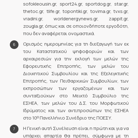
sofokleousin.gr, sport24.gr, sportdog.gr, star.gr,
thetoc.gr, tlife.gr, topontiki.gr, tovima.gr, tvxs.gr,
vradini.gr, worldenergynews.gr, zappit.gr,
zougla.gr, όπως και σε οποιονδήποτε εργοδότη,
που δεν αναφέρεται ονομαστικά.
Ορισμός ημερομηνίας για τη διεξαγωγή των εκ
του Καταστατικού ψηφοφοριών και των
αρχαιρεσιών για την εκλογή των μελών της
Εφορευτικής Επιτροπής, των μελών του
Διοικητικού Συμβουλίου και της Εξελεγκτικής
Επιτροπής, των Πειθαρχικών Συμβουλίων, των
εκπροσώπων των εργαζομένων και των
συνταξιούχων στο Μεικτό Συμβούλιο της
ΕΣΗΕΑ, των μελών του Δ.Σ. του Μορφωτικού
Ιδρύματος και των αντιπροσώπων της ΕΣΗΕΑ
ο
στο 10
Πανελλήνιο Συνέδριο της ΠΟΕΣΥ.
Η Γενική αυτή Συνέλευση είναι η πρώτη και για να
υπάρχει απαρτία θα πρέπει, σύμφωνα με τη