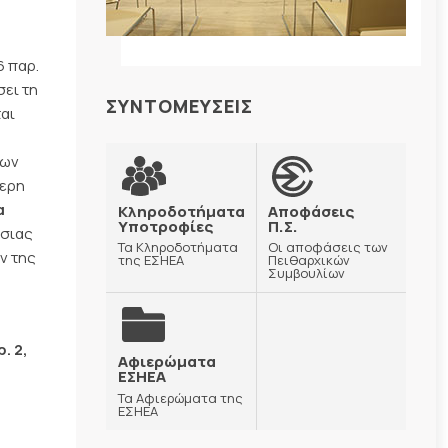
6 παρ.
σει τη
ΣΥΝΤΟΜΕΥΣΕΙΣ
αι
των
τερη
α
Κληροδοτήματα
Αποφάσεις
Υποτροφίες
Π.Σ.
ήσιας
Τα Κληροδοτήματα
Οι αποφάσεις των
ν της
της ΕΣΗΕΑ
Πειθαρχικών
Συμβουλίων
,
. 2,
Αφιερώματα
ΕΣΗΕΑ
Τα Αφιερώματα της
ΕΣΗΕΑ