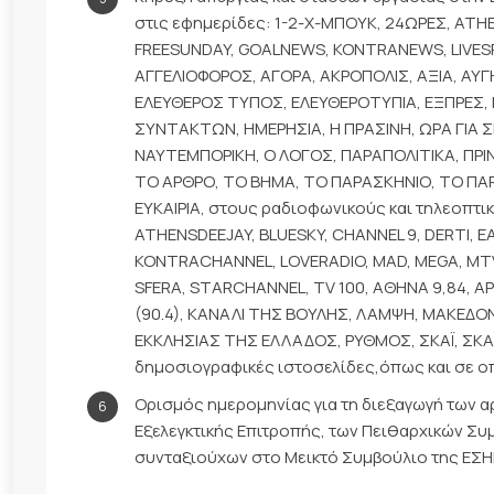
στις εφημερίδες: 1-2-Χ-ΜΠΟΥΚ, 24ΩΡΕΣ, ATH
FREESUNDAY, GOALNEWS, KONTRANEWS, LIVES
ΑΓΓΕΛΙΟΦΟΡΟΣ, ΑΓΟΡΑ, ΑΚΡΟΠΟΛΙΣ, ΑΞΙΑ, ΑΥΓ
ΕΛΕΥΘΕΡΟΣ ΤΥΠΟΣ, ΕΛΕΥΘΕΡΟΤΥΠΙΑ, ΕΞΠΡΕΣ, Ε
ΣΥΝΤΑΚΤΩΝ, ΗΜΕΡΗΣΙΑ, Η ΠΡΑΣΙΝΗ, ΩΡΑ ΓΙΑ 
ΝΑΥΤΕΜΠΟΡΙΚΗ, Ο ΛΟΓΟΣ, ΠΑΡΑΠΟΛΙΤΙΚΑ, ΠΡΙ
ΤΟ ΑΡΘΡΟ, ΤΟ ΒΗΜΑ, ΤΟ ΠΑΡΑΣΚΗΝΙΟ, ΤΟ ΠΑΡ
ΕΥΚΑΙΡΙΑ, στους ραδιοφωνικούς και τηλεοπτ
ATHENSDEEJAY, BLUESKY, CHANNEL 9, DERTI, EAS
KONTRACHANNEL, LOVERADIO, MAD, MEGA, MTV
SFERA, STARCHANNEL, TV 100, ΑΘΗΝΑ 9,84, ΑΡ
(90.4), ΚΑΝΑΛΙ ΤΗΣ ΒΟΥΛΗΣ, ΛΑΜΨΗ, ΜΑΚΕΔΟΝΙ
ΕΚΚΛΗΣΙΑΣ ΤΗΣ ΕΛΛΑΔΟΣ, ΡΥΘΜΟΣ, ΣΚΑΪ, ΣΚΑΪ 
δημοσιογραφικές ιστοσελίδες,όπως και σε ο
Ορισμός ημερομηνίας για τη διεξαγωγή των αρ
Εξελεγκτικής Επιτροπής, των Πειθαρχικών Σ
συνταξιούχων στο Μεικτό Συμβούλιο της ΕΣΗ