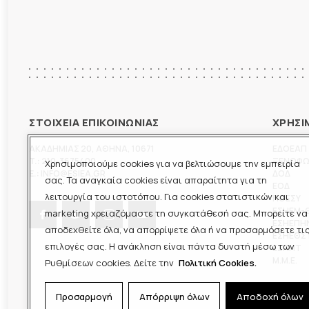
ΣΤΟΙΧΕΙΑ ΕΠΙΚΟΙΝΩΝΙΑΣ
ΧΡΗΣΙ
ΑΚΑΔΗΜΙΑΣ 20
,
ΑΘΗΝΑ
,
10671
ΕΔΟΕΑΠ
T.:
210-3675400
ΞΕΝΟΦ
Χρησιμοποιούμε cookies για να βελτιώσουμε την εμπειρία
E.:
INFO@ESIEA.GR
ΔΟΔ
σας. Τα αναγκαία cookies είναι απαραίτητα για τη
ΕΟΔ
λειτουργία του ιστοτόπου. Για cookies στατιστικών και
ΠΟΕΣΥ
ΕΣΗΕΜ-
marketing χρειαζόμαστε τη συγκατάθεσή σας. Μπορείτε να
ΕΣΗΕΠΗ
αποδεχθείτε όλα, να απορρίψετε όλα ή να προσαρμόσετε τι
ΕΣΗΕΘΣ
επιλογές σας. Η ανάκληση είναι πάντα δυνατή μέσω των
ΕΣΠΗΤ
M.M.E.
Ρυθμίσεων cookies. Δείτε την
Πολιτική Cookies.
Προσαρμογή
Απόρριψη όλων
Αποδοχή όλων