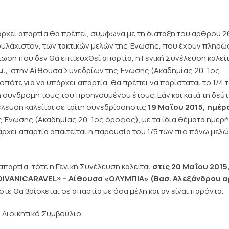
πάρχει απαρτία θα πρέπει, σύμφωνα με τη διάταξη του άρθρου 2
 τουλάχιστον, των τακτικών μελών της Ένωσης, που έχουν πληρώ
ση που δεν θα επιτευχθεί απαρτία, η Γενική Συνέλευση καλείτ
μ.,
στην Αίθουσα Συνεδρίων της Ένωσης (Ακαδημίας 20, 1ος
οπότε για να υπάρχει απαρτία, θα πρέπει να παρίσταται το 1/4 
 συνδρομή τους του προηγουμένου έτους. Εάν και κατά τη δεύ
έλευση καλείται σε τρίτη συνεδρίασηστις
19 Μαΐου 2015, ημέρ
 Ένωσης (Ακαδημίας 20, 1ος όροφος), με τα ίδια θέματα ημερ
πάρχει απαρτία απαιτείται η παρουσία του 1/5 των πιο πάνω μελώ
απαρτία, τότε η Γενική Συνέλευση καλείται
στις 20 Μαΐου 2015
DIVANI
CARAVEL
»
– Αίθουσα «ΟΛΥΜΠΙΑ» (
Βασ. Αλεξάνδρου αρ
ότε θα βρίσκεται σε απαρτία με όσα μέλη και αν είναι παρόντα.
ο Διοικητικό Συμβούλιο