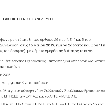
Ε ΤΑΚΤΙΚΗ ΓΕΝΙΚΗ ΣΥΝΕΛΕΥΣΗ
ωνα με τη διάταξη του άρθρου 26 παρ. 1, 3, 4 και 5 του
ή Συνέλευση,
στις 16 Μαΐου 2015, ημέρα Σάββατο και ώρα 11 π
, 1ος όροφος), με θέματα ημερήσιας διάταξης τα εξής:
4, έκθεση της Εξελεγκτικής Επιτροπής και απαλλαγή Διοικητικ
κάθε ευθύνη.
ς 2015.
 Απεργιακές Κινητοποιήσεις.
ούλιο για τη σύναψη νέων Συλλογικών Συμβάσεων Εργασίας κα
 ΕΙΤΗΣΕΕ, την ΕΡΤ Α.Ε. και το Α.Π.Ε. – Μ.Π.Ε. A.E.
Α, την ΕΙΙΡΑ, την ΕΙΤΗΣΕΕ, το Α.Π.Ε.-Μ.Π.Ε., το Ελληνικό Δημόσι