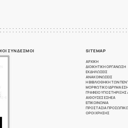
ΜΟΙ ΣΥΝΔΕΣΜΟΙ
SITEMAP
ΑΡΧΙΚΗ
ΩΝ
ΔΙΟΙΚΗΤΙΚΗ ΟΡΓΑΝΩΣΗ
ΕΚΔΗΛΩΣΕΙΣ
ΑΝΑΚΟΙΝΩΣΕΙΣ
Η ΒΙΒΛΙΟΘΗΚΗ ΤΩΝ ΠΕΝ
Θ
ΜΟΡΦΩΤΙΚΟ ΙΔΡΥΜΑ ΕΣ
Ν
ΓΡΑΦΕΙΟ ΥΠΟΣΤΗΡΙΞΗΣ
ς
ΤΕ-Ε
ΑΙΘΟΥΣΕΣ ΕΣΗΕΑ
ΕΠΙΚΟΙΝΩΝΙΑ
ΠΡΟΣΤΑΣΙΑ ΠΡΟΣΩΠΙΚ
ΟΡΟΙ ΧΡΗΣΗΣ