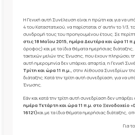
Η Γενική αυτή Συνέλευση είναι η πρώτη και για να υ
4 του Καταστατικού, να παρίσταται σ’ αυτήν το 1/3,
συνδρομή τους του προηγουμένου έτους. Σε περίπτω
στις
18 Μαΐου 2015, ημέρα Δευτέρα
και ώρα 11 π.
όροφος) και με τα ίδια θέματα ημερήσιας διάταξης, 
τακτικών μελών της Ένωσης, που έχουν πληρώσει τη
αυτή ημερομηνία δεν υπάρχει απαρτία, η Γενική Συν
Τρίτη
και ώρα 11 π.μ.,
στην Αίθουσα Συνεδρίων της
διάταξης. Κατά την τρίτη αυτή συνεδρίαση, για να υ
Ένωσης.
Εάν και κατά την τρίτη αυτή συνεδρίαση δεν υπάρξει 
ημέρα Τετάρτη και ώρα 11 π.μ. στο Ξενοδοχείο «
16121)
και με τα ίδια θέματα ημερήσιας διάταξης, οπ
Για τ