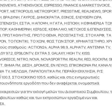
ENSVIEWS, ATHENSVOICE, ESPRESSO, FINANCE & MARKETSVOICE,
PORT, METROPOLIS, METROSPORT, PRESSTIME, REALNEWS, SPOR
Η, ΒΡΑΔΥΝΗ, ΓΑΥΡΟΣ, ΔΗΜΟΚΡΑΤΙΑ, ΕΘΝΟΣ, ΕΛΕΥΘΕΡΗ ΩΡΑ,
ΠΕΝΔΥΣΗ, ΕΣΤΙΑ, Η ΑΠΟΨΗ, Η ΓΑΤΑ, Η ΕΠΟΧΗ, Η ΕΦΗΜΕΡΙΔΑ ΤΩ
ΣΠΟΡ, ΚΑΘΗΜΕΡΙΝΗ, ΚΕΡΔΟΣ, ΚΕΦΑΛΑΙΟ, ΜΕΤΟΧΟΣ & ΕΠΕΝΔΥΣΕΙΣ
Ν, ΠΡΩΤΑΘΛΗΤΗΣ, ΠΡΩΤΟ ΘΕΜΑ, ΡΙΖΟΣΠΑΣΤΗΣ, ΣΤΟ ΚΑΡΦΙ, ΤΑ 
ΟΝ, ΤΟ ΠΟΝΤΙΚΙ, ΤΟ ΧΩΝΙ, ΦΩΣ ΤΩΝ ΣΠΟΡ, ΧΡΗΜΑΤΙΣΤΗΡΙΟ, ΧΡ
ικούς σταθμούς: ACTION24, ALPHA 98.9, ALPHATV, ΑΝΤΕΝΝΑ TV,
Y 97.2, EPSILONTV, EXTRA 3, GALAXY, HIGH TV, KISS,
GREECE, NITRO, NOVA, NOVASPORTFM, REALFM, RED, ROCKFM, S
Τ, ΒΗΜΑ FM, ΔΙΕΣΗ, ΔΡΟΜΟΣ, ΕΝ ΛΕΥΚΩ, ΕΠΙΚΟΙΝΩΝΙΑ FM, ΚΑΝΑΛΙ 
Α TV, ΜΕΛΩΔΙΑ, ΠΑΡΑΠΟΛΙΤΙΚΑ FM, ΠΕΙΡΑΪΚΗ ΕΚΚΛΗΣΙΑ, Ρ/Σ
100.3, ΣΤΟ ΚΟΚΚΙΝΟ 105.5, καθώς και στις ενημερωτικές
ποιονδήποτε εργοδότη που δεν αναφέρεται ονομαστικά.
χαιρεσιών για την εκλογή μελών του Διοικητικού Συμβουλίου, 
υμβουλίων καθώς και των εκπροσώπων εργαζομένων και
ΕΑ.