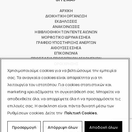
ΑΡΧΙΚΗ
ΔΙΟΙΚΗΤΙΚΗ ΟΡΓΑΝΩΣΗ
ΕΚΔΗΛΩΣΕΙΣ
ΑΝΑΚΟΙΝΩΣΕΙΣ
Η ΒΙΒΛΙΟΘΗΚΗ ΤΩΝ ΠΕΝΤΕ ΑΙΩΝΩΝ
ΜΟΡΦΩΤΙΚΟ ΙΔΡΥΜΑ ΕΣΗΕΑ
ΓΡΑΦΕΙΟ ΥΠΟΣΤΗΡΙΞΗΣ ΑΝΕΡΓΩΝ
ΑΙΘΟΥΣΕΣ ΕΣΗΕΑ
ΕΠΙΚΟΙΝΩΝΙΑ
ΠΡΟΣΤΑΣΙΑ ΠΡΟΣΩΠΙΚΩΝ ΔΕΔΟΜΕΝΩΝ
ΟΡΟΙ ΧΡΗΣΗΣ
Χρησιμοποιούμε cookies για να βελτιώσουμε την εμπειρία
ΜΕΛΟΣ ΤΩΝ
σας. Τα αναγκαία cookies είναι απαραίτητα για τη
λειτουργία του ιστοτόπου. Για cookies στατιστικών και
ΠΟΕΣΥ
marketing χρειαζόμαστε τη συγκατάθεσή σας. Μπορείτε να
ΔΟΔ
αποδεχθείτε όλα, να απορρίψετε όλα ή να προσαρμόσετε τις
ΕΟΔ
επιλογές σας. Η ανάκληση είναι πάντα δυνατή μέσω των
Ρυθμίσεων cookies. Δείτε την
Πολιτική Cookies.
Προσαρμογή
Απόρριψη όλων
Αποδοχή όλων
© 2021 ΕΣΗΕΑ - ALL RIGHTS RESERVED