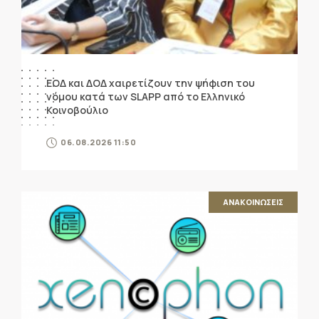
ΕΟΔ και ΔΟΔ χαιρετίζουν την ψήφιση του
νόμου κατά των SLAPP από το Ελληνικό
Κοινοβούλιο
06.08.2026 11:50
ΑΝΑΚΟΙΝΩΣΕΙΣ