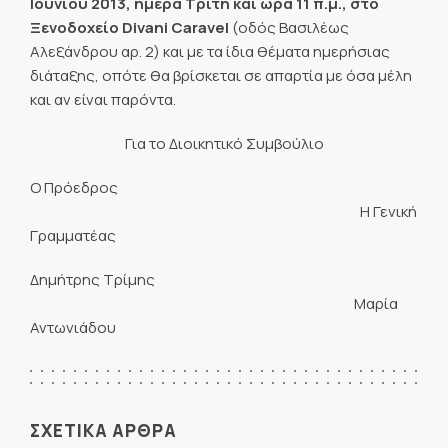
Ιουνίου 2013, ημέρα Τρίτη και ώρα 11 π.μ., στο
Ξενοδοχείο 
Divani
Caravel
(οδός
Βασιλέως
Αλεξάνδρου αρ. 2) και με τα ίδια θέματα ημερήσιας
διάταξης, οπότε θα βρίσκεται σε απαρτία με όσα μέλη
και αν είναι παρόντα.
Για το Διοικητικό Συμβούλιο
Ο Πρόεδρος
Η Γενική
Γραμματέας
Δημήτρης Τρίμης
Μαρία
Αντωνιάδου
ΣΧΕΤΙΚΑ ΑΡΘΡΑ