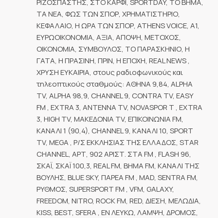
ΡΙΖΟΣΠΑΣΤΗΣ, ΣΤΟ ΚΑΡΦΙ, SPORTDAY, ΤΟ ΒΗΜΑ,
ΤΑ ΝΕΑ, ΦΩΣ ΤΩΝ ΣΠΟΡ, ΧΡΗΜΑΤΙΣΤΗΡΙΟ,
ΚΕΦΑΛΑΙΟ, Η ΩΡΑ ΤΩΝ ΣΠΟΡ, ATHENS VOICE, A1,
ΕΥΡΩΟΙΚΟΝΟΜΙΑ, ΑΞΙΑ, ΑΠΟΨΗ, ΜΕΤΟΧΟΣ,
ΟΙΚΟΝΟΜΙΑ, ΣΥΜΒΟΥΛΟΣ, ΤΟ ΠΑΡΑΣΚΗΝΙΟ, Η
ΓΑΤΑ, Η ΠΡΑΣΙΝΗ, ΠΡΙΝ, Η ΕΠΟΧΗ, REAL NEWS ,
ΧΡΥΣΗ ΕΥΚΑΙΡΙΑ, στους ραδιοφωνικούς και
τηλεοπτικούς σταθμούς: ΑΘΗΝΑ 9,84, ALPHA
TV, ALPHA 98,9, CHANNEL 9, CONTRA TV, EASY
FM , EXTRA 3, ΑΝΤΕΝΝΑ TV, NOVASPOR T , EXTRA
3, HIGH TV, ΜΑΚΕΔΟΝΙΑ TV, ΕΠΙΚΟΙΝΩΝΙΑ FM,
ΚΑΝΑΛΙ 1 (90,4), CHANNEL 9, ΚΑΝΑΛΙ 10, SPORT
TV, MEGA , Ρ/Σ ΕΚΚΛΗΣΙΑΣ ΤΗΣ ΕΛΛΑΔΟΣ, STAR
CHANNEL, ΑΡΤ, 902 ΑΡΙΣΤ. ΣΤΑ FM , FLASH 96,
ΣΚΑΪ, ΣΚΑΪ 100,3, REAL FM, ΒΗΜΑ FM, ΚΑΝΑΛΙ ΤΗΣ
ΒΟΥΛΗΣ, BLUE SKY, ΠΑΡΕΑ FM , MAD, SENTRA FM,
ΡΥΘΜΟΣ, SUPERSPORT FM , VFM, GALAXY,
FREEDOM, NITRO, ROCK FM, RED, ΔΙΕΣΗ, ΜΕΛΩΔΙΑ,
KISS, BEST, SFERA , ΕΝ ΛΕΥΚΩ, ΛΑΜΨΗ, ΔΡΟΜΟΣ,