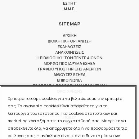
ΕΣΠΗΤ
M.M.E.
SITEMAP
ΑΡΧΙΚΗ
ΔΙΟΙΚΗΤΙΚΗ ΟΡΓΑΝΩΣΗ
ΕΚΔΗΛΩΣΕΙΣ
ΑΝΑΚΟΙΝΩΣΕΙΣ
Η ΒΙΒΛΙΟΘΗΚΗ ΤΩΝ ΠΕΝΤΕ ΑΙΩΝΩΝ
ΜΟΡΦΩΤΙΚΟ ΙΔΡΥΜΑ ΕΣΗΕΑ
ΓΡΑΦΕΙΟ ΥΠΟΣΤΗΡΙΞΗΣ ΑΝΕΡΓΩΝ
ΑΙΘΟΥΣΕΣ ΕΣΗΕΑ
ΕΠΙΚΟΙΝΩΝΙΑ
ΠΡΟΣΤΑΣΙΑ ΠΡΟΣΩΠΙΚΩΝ ΔΕΔΟΜΕΝΩΝ
ΟΡΟΙ ΧΡΗΣΗΣ
Χρησιμοποιούμε cookies για να βελτιώσουμε την εμπειρία
ΜΕΛΟΣ ΤΩΝ
σας. Τα αναγκαία cookies είναι απαραίτητα για τη
λειτουργία του ιστοτόπου. Για cookies στατιστικών και
ΠΟΕΣΥ
marketing χρειαζόμαστε τη συγκατάθεσή σας. Μπορείτε να
ΔΟΔ
αποδεχθείτε όλα, να απορρίψετε όλα ή να προσαρμόσετε τις
ΕΟΔ
επιλογές σας. Η ανάκληση είναι πάντα δυνατή μέσω των