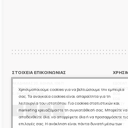
ΣΤΟΙΧΕΙΑ ΕΠΙΚΟΙΝΩΝΙΑΣ
ΧΡΗΣΙ
ΑΚΑΔΗΜΙΑΣ 20
,
ΑΘΗΝΑ
,
10671
ΕΔΟΕΑΠ
T.:
210-3675400
ΞΕΝΟΦ
Χρησιμοποιούμε cookies για να βελτιώσουμε την εμπειρία
E.:
INFO@ESIEA.GR
ΔΟΔ
σας. Τα αναγκαία cookies είναι απαραίτητα για τη
ΕΟΔ
λειτουργία του ιστοτόπου. Για cookies στατιστικών και
ΠΟΕΣΥ
ΕΣΗΕΜ-
marketing χρειαζόμαστε τη συγκατάθεσή σας. Μπορείτε να
ΕΣΗΕΠΗ
αποδεχθείτε όλα, να απορρίψετε όλα ή να προσαρμόσετε τι
ΕΣΗΕΘΣ
επιλογές σας. Η ανάκληση είναι πάντα δυνατή μέσω των
ΕΣΠΗΤ