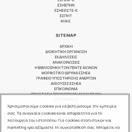
ΕΣΗΕΠΗΝ
ΕΣΗΕΘΣΤΕ-Ε
ΕΣΠΗΤ
M.M.E.
SITEMAP
ΑΡΧΙΚΗ
ΔΙΟΙΚΗΤΙΚΗ ΟΡΓΑΝΩΣΗ
ΕΚΔΗΛΩΣΕΙΣ
ΑΝΑΚΟΙΝΩΣΕΙΣ
Η ΒΙΒΛΙΟΘΗΚΗ ΤΩΝ ΠΕΝΤΕ ΑΙΩΝΩΝ
ΜΟΡΦΩΤΙΚΟ ΙΔΡΥΜΑ ΕΣΗΕΑ
ΓΡΑΦΕΙΟ ΥΠΟΣΤΗΡΙΞΗΣ ΑΝΕΡΓΩΝ
ΑΙΘΟΥΣΕΣ ΕΣΗΕΑ
ΕΠΙΚΟΙΝΩΝΙΑ
ΠΡΟΣΤΑΣΙΑ ΠΡΟΣΩΠΙΚΩΝ ΔΕΔΟΜΕΝΩΝ
ΟΡΟΙ ΧΡΗΣΗΣ
Χρησιμοποιούμε cookies για να βελτιώσουμε την εμπειρία
ΜΕΛΟΣ ΤΩΝ
σας. Τα αναγκαία cookies είναι απαραίτητα για τη
λειτουργία του ιστοτόπου. Για cookies στατιστικών και
ΠΟΕΣΥ
marketing χρειαζόμαστε τη συγκατάθεσή σας. Μπορείτε να
ΔΟΔ