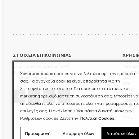
ΣΤΟΙΧΕΙΑ ΕΠΙΚΟΙΝΩΝΙΑΣ
ΧΡΗΣΙ
ΑΚΑΔΗΜΙΑΣ 20
,
ΑΘΗΝΑ
,
10671
ΕΔΟΕΑΠ
T.:
210-3675400
ΞΕΝΟΦ
Χρησιμοποιούμε cookies για να βελτιώσουμε την εμπειρία
E.:
INFO@ESIEA.GR
ΔΟΔ
σας. Τα αναγκαία cookies είναι απαραίτητα για τη
ΕΟΔ
λειτουργία του ιστοτόπου. Για cookies στατιστικών και
ΠΟΕΣΥ
ΕΣΗΕΜ-
marketing χρειαζόμαστε τη συγκατάθεσή σας. Μπορείτε να
ΕΣΗΕΠΗ
αποδεχθείτε όλα, να απορρίψετε όλα ή να προσαρμόσετε τι
ΕΣΗΕΘΣ
επιλογές σας. Η ανάκληση είναι πάντα δυνατή μέσω των
ΕΣΠΗΤ
M.M.E.
Ρυθμίσεων cookies. Δείτε την
Πολιτική Cookies.
Προσαρμογή
Απόρριψη όλων
Αποδοχή όλων