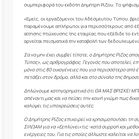
συμπεριφορά του εκδότη Δημήτρη Ρίζου. Το ψήφισμα
«Εμείς, οι εργαζόμενοι του Αδέσμευτου Τύπου, βρισ
παραμένουμε απλήρωτοι για περισσότερους από έξι
αίτησης πτώχευσης της εταιρίας που εξέδιδε το έντ
αρνείται πεισματικά την καταβολή των δεδουλευμέν
Σα να μην έχει συμβεί τίποτε, ο Δημήτρης Ρίζος απ
Τύπος», ως αρθρογράφος. Γεγονός που αποτελεί, επι
μόνο στις 80 οικογένειες που για περισσότερο από έ
πετάξει στον δρόμο, αλλά και στο σύνολο της δημοσ
Δηλώνουμε κατηγορηματικά ότι ΘΑ ΜΑΣ ΒΡΙΣΚΕΙ ΜΠ
απέναντι μας και να πείσει την κοινή γνώμη πως δικ
καλύψει τις υποχρεώσεις αυτές.
Ο Δημήτρης Ρίζος επιχειρεί να χρησιμοποιήσει τη 
ΣΙΛΩΑΜ για να «ξεπλύνει»τις -κατά συρροή και μεθο
ενέργειες του. Για τις οποίες άλλωστε καλείται να λ