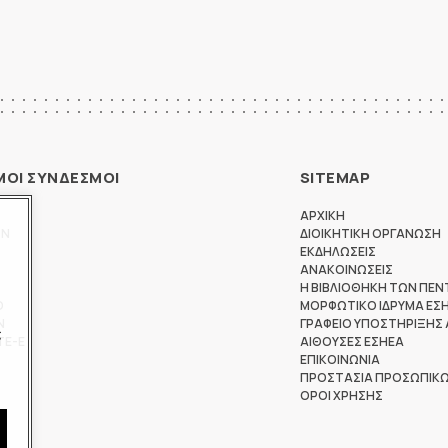
ΜΟΙ ΣΥΝΔΕΣΜΟΙ
SITEMAP
ΑΡΧΙΚΗ
ΩΝ
ΔΙΟΙΚΗΤΙΚΗ ΟΡΓΑΝΩΣΗ
ΕΚΔΗΛΩΣΕΙΣ
ΑΝΑΚΟΙΝΩΣΕΙΣ
Η ΒΙΒΛΙΟΘΗΚΗ ΤΩΝ ΠΕΝ
Θ
ΜΟΡΦΩΤΙΚΟ ΙΔΡΥΜΑ ΕΣ
Ν
ΓΡΑΦΕΙΟ ΥΠΟΣΤΗΡΙΞΗΣ
ς
ΤΕ-Ε
ΑΙΘΟΥΣΕΣ ΕΣΗΕΑ
ΕΠΙΚΟΙΝΩΝΙΑ
ΠΡΟΣΤΑΣΙΑ ΠΡΟΣΩΠΙΚ
ΟΡΟΙ ΧΡΗΣΗΣ