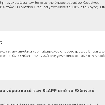
θλίψη ανακοινώνει τον θάνατο της δημοσιογράφου Χριστίνας
 64 ετών. Η Χριστίνα Πιτουρά γεννήθηκε το 1962 στο Άργος. Έπ
ς
κοινώνει την απώλεια του παλαίμαχου δημοσιογράφου Επαμειν
ία 89 ετών. Ο Νώντας Μανωλίτσης γεννήθηκε το 1937 στη Λευκά
του νόμου κατά των SLAPP από το Ελληνικό
τίζει την ψήφιση του νόμου για τα SLAPPs από το Ελληνικό