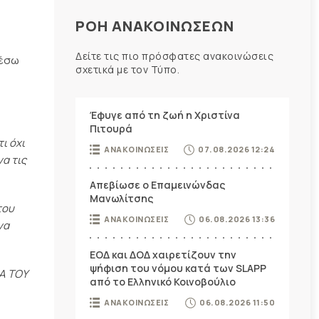
ΡΟΗ ΑΝΑΚΟΙΝΩΣΕΩΝ
Δείτε τις πιο πρόσφατες ανακοινώσεις
μέσω
σχετικά με τον Τύπο.
Έφυγε από τη ζωή η Χριστίνα
Πιτουρά
ι όχι
ΑΝΑΚΟΙΝΩΣΕΙΣ
07.08.2026 12:24
να τις
Απεβίωσε ο Επαμεινώνδας
Μανωλίτσης
του
ΑΝΑΚΟΙΝΩΣΕΙΣ
06.08.2026 13:36
να
ΕΟΔ και ΔΟΔ χαιρετίζουν την
ψήφιση του νόμου κατά των SLAPP
ΡΑ ΤΟΥ
από το Ελληνικό Κοινοβούλιο
ΑΝΑΚΟΙΝΩΣΕΙΣ
06.08.2026 11:50