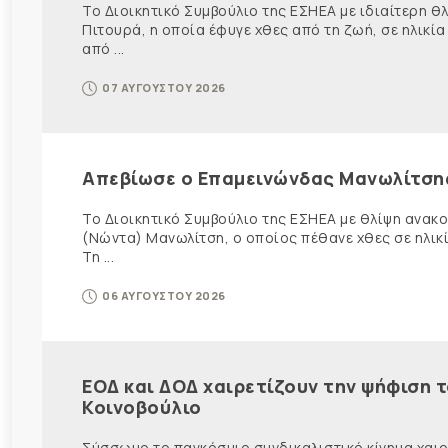
Το Διοικητικό Συμβούλιο της ΕΣΗΕΑ με ιδιαίτερη 
Πιτουρά, η οποία έφυγε χθες από τη ζωή, σε ηλικία
από ...
07 ΑΥΓΟΥΣΤΟΥ 2026
Απεβίωσε ο Επαμεινώνδας Μανωλίτση
Το Διοικητικό Συμβούλιο της ΕΣΗΕΑ με θλίψη ανα
(Νώντα) Μανωλίτση, ο οποίος πέθανε χθες σε ηλικ
Τη ...
06 ΑΥΓΟΥΣΤΟΥ 2026
ΕΟΔ και ΔΟΔ χαιρετίζουν την ψήφιση 
Κοινοβούλιο
Σύσσωμο το παγκόσμιο συνδικαλιστικό κίνημα χαιρε