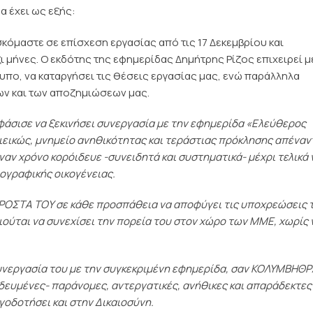
 έχει ως εξής:
κόμαστε σε επίσχεση εργασίας από τις 17 Δεκεμβρίου και
 μήνες. Ο εκδότης της εφημερίδας Δημήτρης Ρίζος επιχειρεί 
υπο, να καταργήσει τις θέσεις εργασίας μας, ενώ παράλληλα
ων και των αποζημιώσεων μας.
οφάσισε να ξεκινήσει συνεργασία με την εφημερίδα «Ελεύθερος
εικώς, μνημείο ανηθικότητας και τεράστιας πρόκλησης απέναντ
ναν χρόνο κορόιδευε -συνειδητά και συστηματικά- μέχρι τελικά 
ιογραφικής οικογένειας.
ΡΟΣΤΑ ΤΟΥ σε κάθε προσπάθεια να αποφύγει τις υποχρεώσεις 
αιούται να συνεχίσει την πορεία του στον χώρο των ΜΜΕ, χωρίς 
συνεργασία του με την συγκεκριμένη εφημερίδα, σαν ΚΟΛΥΜΒΗΘ
δευμένες- παράνομες, αντεργατικές, ανήθικες και απαράδεκτες
ογοδοτήσει και στην Δικαιοσύνη.