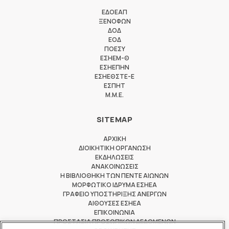
ΕΔΟΕΑΠ
ΞΕΝΟΦΩΝ
ΔΟΔ
ΕΟΔ
ΠΟΕΣΥ
ΕΣΗΕΜ-Θ
ΕΣΗΕΠΗΝ
ΕΣΗΕΘΣΤΕ-Ε
ΕΣΠΗΤ
M.M.E.
SITEMAP
ΑΡΧΙΚΗ
ΔΙΟΙΚΗΤΙΚΗ ΟΡΓΑΝΩΣΗ
ΕΚΔΗΛΩΣΕΙΣ
ΑΝΑΚΟΙΝΩΣΕΙΣ
Η ΒΙΒΛΙΟΘΗΚΗ ΤΩΝ ΠΕΝΤΕ ΑΙΩΝΩΝ
ΜΟΡΦΩΤΙΚΟ ΙΔΡΥΜΑ ΕΣΗΕΑ
ΓΡΑΦΕΙΟ ΥΠΟΣΤΗΡΙΞΗΣ ΑΝΕΡΓΩΝ
ΑΙΘΟΥΣΕΣ ΕΣΗΕΑ
ΕΠΙΚΟΙΝΩΝΙΑ
ΠΡΟΣΤΑΣΙΑ ΠΡΟΣΩΠΙΚΩΝ ΔΕΔΟΜΕΝΩΝ