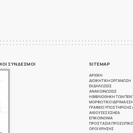
ΜΟΙ ΣΥΝΔΕΣΜΟΙ
SITEMAP
ΑΡΧΙΚΗ
ΩΝ
ΔΙΟΙΚΗΤΙΚΗ ΟΡΓΑΝΩΣΗ
ΕΚΔΗΛΩΣΕΙΣ
ΑΝΑΚΟΙΝΩΣΕΙΣ
Η ΒΙΒΛΙΟΘΗΚΗ ΤΩΝ ΠΕΝ
Θ
ΜΟΡΦΩΤΙΚΟ ΙΔΡΥΜΑ ΕΣ
Ν
ΓΡΑΦΕΙΟ ΥΠΟΣΤΗΡΙΞΗΣ
ς
ΤΕ-Ε
ΑΙΘΟΥΣΕΣ ΕΣΗΕΑ
ΕΠΙΚΟΙΝΩΝΙΑ
ΠΡΟΣΤΑΣΙΑ ΠΡΟΣΩΠΙΚ
ΟΡΟΙ ΧΡΗΣΗΣ