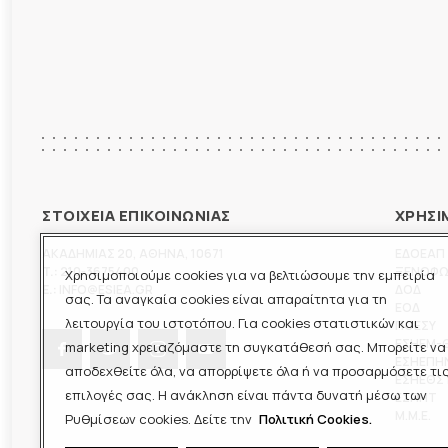
ΣΤΟΙΧΕΙΑ ΕΠΙΚΟΙΝΩΝΙΑΣ
ΧΡΗΣΙ
ΑΚΑΔΗΜΙΑΣ 20
,
ΑΘΗΝΑ
,
10671
ΕΔΟΕΑΠ
T.:
210-3675400
ΞΕΝΟΦ
Χρησιμοποιούμε cookies για να βελτιώσουμε την εμπειρία
E.:
INFO@ESIEA.GR
ΔΟΔ
σας. Τα αναγκαία cookies είναι απαραίτητα για τη
ΕΟΔ
λειτουργία του ιστοτόπου. Για cookies στατιστικών και
ΠΟΕΣΥ
ΕΣΗΕΜ-
marketing χρειαζόμαστε τη συγκατάθεσή σας. Μπορείτε να
ΕΣΗΕΠΗ
αποδεχθείτε όλα, να απορρίψετε όλα ή να προσαρμόσετε τι
ΕΣΗΕΘΣ
επιλογές σας. Η ανάκληση είναι πάντα δυνατή μέσω των
ΕΣΠΗΤ
M.M.E.
Ρυθμίσεων cookies. Δείτε την
Πολιτική Cookies.