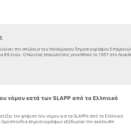
ς
κοινώνει την απώλεια του παλαίμαχου δημοσιογράφου Επαμειν
ία 89 ετών. Ο Νώντας Μανωλίτσης γεννήθηκε το 1937 στη Λευκά
του νόμου κατά των SLAPP από το Ελληνικό
τίζει την ψήφιση του νόμου για τα SLAPPs από το Ελληνικό
νής Ομοσπονδία Δημοσιογράφων εξέδωσαν την ακόλουθη