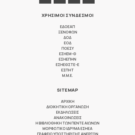
ΧΡΗΣΙΜΟΙ ΣΥΝΔΕΣΜΟΙ
ΕΔΟΕΑΠ
ΞΕΝΟΦΩΝ
ΔΟΔ
ΕΟΔ
ΠΟΕΣΥ
ΕΣΗΕΜ-Θ
ΕΣΗΕΠΗΝ
ΕΣΗΕΘΣΤΕ-Ε
ΕΣΠΗΤ
M.M.E.
SITEMAP
ΑΡΧΙΚΗ
ΔΙΟΙΚΗΤΙΚΗ ΟΡΓΑΝΩΣΗ
ΕΚΔΗΛΩΣΕΙΣ
ΑΝΑΚΟΙΝΩΣΕΙΣ
Η ΒΙΒΛΙΟΘΗΚΗ ΤΩΝ ΠΕΝΤΕ ΑΙΩΝΩΝ
ΜΟΡΦΩΤΙΚΟ ΙΔΡΥΜΑ ΕΣΗΕΑ
ΓΡΑΦΕΙΟ ΥΠΟΣΤΗΡΙΞΗΣ ΑΝΕΡΓΩΝ