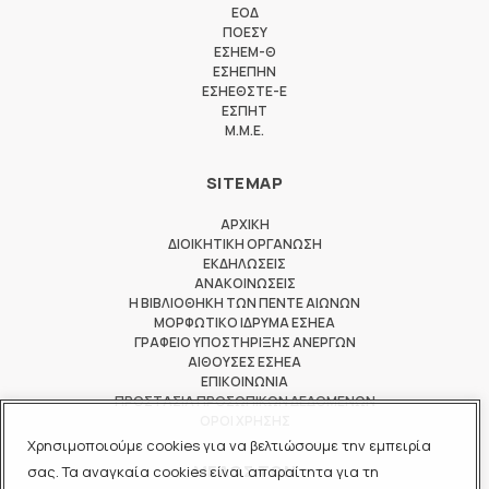
ΕΟΔ
ΠΟΕΣΥ
ΕΣΗΕΜ-Θ
ΕΣΗΕΠΗΝ
ΕΣΗΕΘΣΤΕ-Ε
ΕΣΠΗΤ
M.M.E.
SITEMAP
ΑΡΧΙΚΗ
ΔΙΟΙΚΗΤΙΚΗ ΟΡΓΑΝΩΣΗ
ΕΚΔΗΛΩΣΕΙΣ
ΑΝΑΚΟΙΝΩΣΕΙΣ
Η ΒΙΒΛΙΟΘΗΚΗ ΤΩΝ ΠΕΝΤΕ ΑΙΩΝΩΝ
ΜΟΡΦΩΤΙΚΟ ΙΔΡΥΜΑ ΕΣΗΕΑ
ΓΡΑΦΕΙΟ ΥΠΟΣΤΗΡΙΞΗΣ ΑΝΕΡΓΩΝ
ΑΙΘΟΥΣΕΣ ΕΣΗΕΑ
ΕΠΙΚΟΙΝΩΝΙΑ
ΠΡΟΣΤΑΣΙΑ ΠΡΟΣΩΠΙΚΩΝ ΔΕΔΟΜΕΝΩΝ
ΟΡΟΙ ΧΡΗΣΗΣ
Χρησιμοποιούμε cookies για να βελτιώσουμε την εμπειρία
ΜΕΛΟΣ ΤΩΝ
σας. Τα αναγκαία cookies είναι απαραίτητα για τη