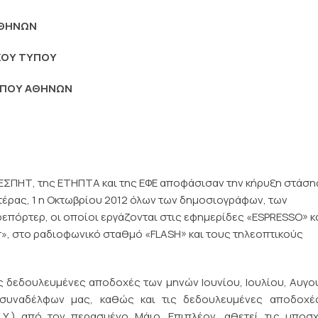
ΑΘΗΝΩΝ
ΚΟΥ ΤΥΠΟΥ
ΤΥΠΟΥ ΑΘΗΝΩΝ
ς ΕΣΠΗΤ, της ΕΤΗΠΤΑ και της ΕΦΕ αποφάσισαν την κήρυξη στάση
ευτέρας, 1 η Οκτωβρίου 2012 όλων των δημοσιογράφων, των
ρεπόρτερ, οι οποίοι εργάζονται στις εφημερίδες «ESPRESSO» κ
», στο ραδιοφωνικό σταθμό «FLASH» και τους τηλεοπτικούς
ις δεδουλευμένες αποδοχές των μηνών Ιουνίου, Ιουλίου, Αυγ
 συναδέλφων μας, καθώς και τις δεδουλευμένες αποδοχέ
.Υ.) από τον περασμένο Μάιο. Επιπλέον, αθετεί τις υποσχ