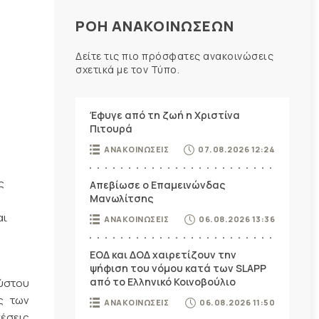
ΡΟΗ ΑΝΑΚΟΙΝΩΣΕΩΝ
Δείτε τις πιο πρόσφατες ανακοινώσεις
σχετικά με τον Τύπο.
Έφυγε από τη ζωή η Χριστίνα
Πιτουρά
ΑΝΑΚΟΙΝΩΣΕΙΣ
07.08.2026 12:24
ς
Απεβίωσε ο Επαμεινώνδας
Μανωλίτσης
αι
ΑΝΑΚΟΙΝΩΣΕΙΣ
06.08.2026 13:36
ΕΟΔ και ΔΟΔ χαιρετίζουν την
ψήφιση του νόμου κατά των SLAPP
από το Ελληνικό Κοινοβούλιο
ούστου
ς των
ΑΝΑΚΟΙΝΩΣΕΙΣ
06.08.2026 11:50
έσεις