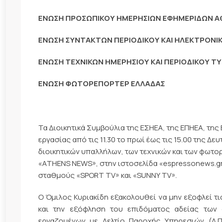
ΕΝΩΣΗ ΠΡΟΣΩΠΙΚΟΥ ΗΜΕΡΗΣΙΩΝ ΕΦΗΜΕΡΙΔΩΝ 
ΕΝΩΣΗ ΣΥΝΤΑΚΤΩΝ ΠΕΡΙΟΔΙΚΟΥ ΚΑΙ ΗΛΕΚΤΡΟΝΙ
ΕΝΩΣΗ ΤΕΧΝΙΚΩΝ ΗΜΕΡΗΣΙΟΥ KAI ΠΕΡΙΟΔΙΚΟΥ 
ΕΝΩΣΗ ΦΩΤΟΡΕΠΟΡΤΕΡ ΕΛΛΑΔΑΣ
Τα Διοικητικά Συμβούλια της ΕΣΗΕΑ, της ΕΠΗΕΑ, τη
εργασίας από τις 11.30 το πρωί έως τις 15.00 της Δ
διοικητικών υπαλλήλων, των τεχνικών και των φωτο
«ATHENS NEWS», στην ιστοσελίδα «espressonews.gr
σταθμούς «SPORT TV» και «SUNNY TV».
Ο Όμιλος Κυριακίδη εξακολουθεί να μην εξοφλεί τ
και την εξόφληση του επιδόματος αδείας των
εργαζομένων με Δελτίο Παροχής Υπηρεσιών (Δ.Π