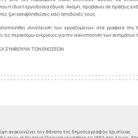
υ η ίδια η εργοδοσία έδωσε. Ακόμη, προβαίνει σε πράξεις εχ
τις (μη καταβληθείσες καν) αποδοχές τους.
ματοποιηθεί συνέλευση των εργαζομένων στα γραφεία της 
 τις περαιτέρω ενέργειες για την ικανοποίηση των αιτημάτων 
ΙΚΑ ΣΥΜΒΟΥΛΙΑ ΤΩΝ ΕΝΩΣΕΩΝ
θλίψη ανακοινώνει τον θάνατο της δημοσιογράφου Χριστίνας
 64 ετών. Η Χριστίνα Πιτουρά γεννήθηκε το 1962 στο Άργος. Έπ