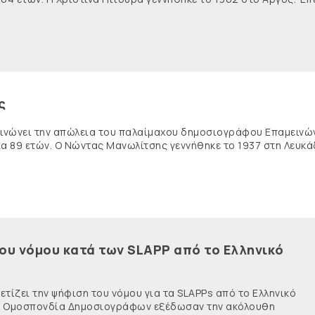
ς
κοινώνει την απώλεια του παλαίμαχου δημοσιογράφου Επαμειν
ία 89 ετών. Ο Νώντας Μανωλίτσης γεννήθηκε το 1937 στη Λευκά
του νόμου κατά των SLAPP από το Ελληνικό
τίζει την ψήφιση του νόμου για τα SLAPPs από το Ελληνικό
νής Ομοσπονδία Δημοσιογράφων εξέδωσαν την ακόλουθη