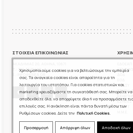
ΣΤΟΙΧΕΙΑ ΕΠΙΚΟΙΝΩΝΙΑΣ
ΧΡΗΣΙ
ΑΚΑΔΗΜΙΑΣ 20
,
ΑΘΗΝΑ
,
10671
ΕΔΟΕΑΠ
T.:
210-3675400
ΞΕΝΟΦ
Χρησιμοποιούμε cookies για να βελτιώσουμε την εμπειρία
E.:
INFO@ESIEA.GR
ΔΟΔ
σας. Τα αναγκαία cookies είναι απαραίτητα για τη
ΕΟΔ
λειτουργία του ιστοτόπου. Για cookies στατιστικών και
ΠΟΕΣΥ
ΕΣΗΕΜ-
marketing χρειαζόμαστε τη συγκατάθεσή σας. Μπορείτε να
ΕΣΗΕΠΗ
αποδεχθείτε όλα, να απορρίψετε όλα ή να προσαρμόσετε τι
ΕΣΗΕΘΣ
επιλογές σας. Η ανάκληση είναι πάντα δυνατή μέσω των
ΕΣΠΗΤ
M.M.E.
Ρυθμίσεων cookies. Δείτε την
Πολιτική Cookies.
Προσαρμογή
Απόρριψη όλων
Αποδοχή όλων