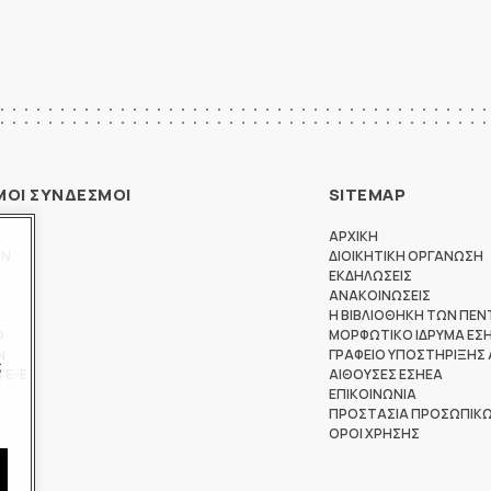
ΜΟΙ ΣΥΝΔΕΣΜΟΙ
SITEMAP
ΑΡΧΙΚΗ
ΩΝ
ΔΙΟΙΚΗΤΙΚΗ ΟΡΓΑΝΩΣΗ
ΕΚΔΗΛΩΣΕΙΣ
ΑΝΑΚΟΙΝΩΣΕΙΣ
Η ΒΙΒΛΙΟΘΗΚΗ ΤΩΝ ΠΕΝ
Θ
ΜΟΡΦΩΤΙΚΟ ΙΔΡΥΜΑ ΕΣ
Ν
ΓΡΑΦΕΙΟ ΥΠΟΣΤΗΡΙΞΗΣ
ς
ΤΕ-Ε
ΑΙΘΟΥΣΕΣ ΕΣΗΕΑ
ΕΠΙΚΟΙΝΩΝΙΑ
ΠΡΟΣΤΑΣΙΑ ΠΡΟΣΩΠΙΚ
ΟΡΟΙ ΧΡΗΣΗΣ