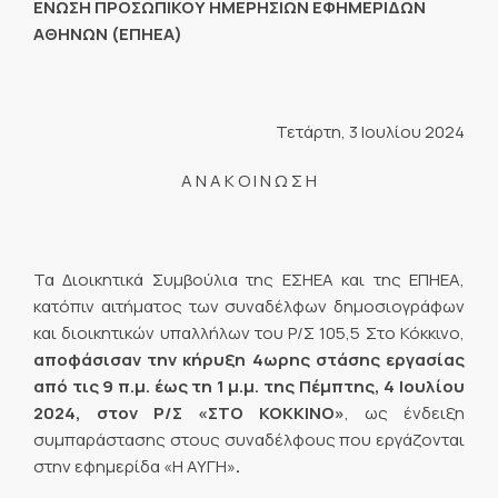
ΕΝΩΣΗ ΠΡΟΣΩΠΙΚΟΥ ΗΜΕΡΗΣΙΩΝ ΕΦΗΜΕΡΙΔΩΝ
ΑΘΗΝΩΝ (ΕΠΗΕΑ)
Τετάρτη, 3 Ιουλίου 2024
Α Ν Α Κ Ο Ι Ν Ω Σ Η
Τα Διοικητικά Συμβούλια της ΕΣΗΕΑ και της ΕΠΗΕΑ,
κατόπιν αιτήματος των συναδέλφων δημοσιογράφων
και διοικητικών υπαλλήλων του Ρ/Σ 105,5 Στο Κόκκινο,
αποφάσισαν
την κήρυξη 4ωρης στάσης εργασίας
από τις 9 π.μ. έως τη 1 μ.μ. της Πέμπτης, 4 Ιουλίου
2024, στον Ρ/Σ «ΣΤΟ ΚΟΚΚΙΝΟ»
, ως ένδειξη
συμπαράστασης στους συναδέλφους που εργάζονται
στην εφημερίδα «Η ΑΥΓΗ»
.