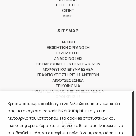
ΕΣΗΕΘΣΤΕ-Ε
ΕΣΠΗΤ
M.M.E.
SITEMAP
ΑΡΧΙΚΗ
ΔΙΟΙΚΗΤΙΚΗ ΟΡΓΑΝΩΣΗ
ΕΚΔΗΛΩΣΕΙΣ
ΑΝΑΚΟΙΝΩΣΕΙΣ
Η ΒΙΒΛΙΟΘΗΚΗ ΤΩΝ ΠΕΝΤΕ ΑΙΩΝΩΝ
ΜΟΡΦΩΤΙΚΟ ΙΔΡΥΜΑ ΕΣΗΕΑ
ΓΡΑΦΕΙΟ ΥΠΟΣΤΗΡΙΞΗΣ ΑΝΕΡΓΩΝ
ΑΙΘΟΥΣΕΣ ΕΣΗΕΑ
ΕΠΙΚΟΙΝΩΝΙΑ
ΠΡΟΣΤΑΣΙΑ ΠΡΟΣΩΠΙΚΩΝ ΔΕΔΟΜΕΝΩΝ
ΟΡΟΙ ΧΡΗΣΗΣ
Χρησιμοποιούμε cookies για να βελτιώσουμε την εμπειρία
ΜΕΛΟΣ ΤΩΝ
σας. Τα αναγκαία cookies είναι απαραίτητα για τη
λειτουργία του ιστοτόπου. Για cookies στατιστικών και
ΠΟΕΣΥ
marketing χρειαζόμαστε τη συγκατάθεσή σας. Μπορείτε να
ΔΟΔ
αποδεχθείτε όλα, να απορρίψετε όλα ή να προσαρμόσετε τις
ΕΟΔ