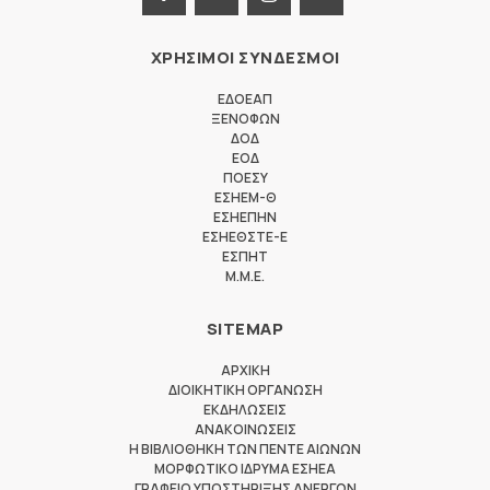
ΧΡΗΣΙΜΟΙ ΣΥΝΔΕΣΜΟΙ
ΕΔΟΕΑΠ
ΞΕΝΟΦΩΝ
ΔΟΔ
ΕΟΔ
ΠΟΕΣΥ
ΕΣΗΕΜ-Θ
ΕΣΗΕΠΗΝ
ΕΣΗΕΘΣΤΕ-Ε
ΕΣΠΗΤ
M.M.E.
SITEMAP
ΑΡΧΙΚΗ
ΔΙΟΙΚΗΤΙΚΗ ΟΡΓΑΝΩΣΗ
ΕΚΔΗΛΩΣΕΙΣ
ΑΝΑΚΟΙΝΩΣΕΙΣ
Η ΒΙΒΛΙΟΘΗΚΗ ΤΩΝ ΠΕΝΤΕ ΑΙΩΝΩΝ
ΜΟΡΦΩΤΙΚΟ ΙΔΡΥΜΑ ΕΣΗΕΑ
ΓΡΑΦΕΙΟ ΥΠΟΣΤΗΡΙΞΗΣ ΑΝΕΡΓΩΝ