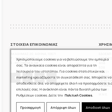
ΣΤΟΙΧΕΙΑ ΕΠΙΚΟΙΝΩΝΙΑΣ
ΧΡΗΣΙ
ΑΚΑΔΗΜΙΑΣ 20
,
ΑΘΗΝΑ
,
10671
ΕΔΟΕΑΠ
T.:
210-3675400
ΞΕΝΟΦ
Χρησιμοποιούμε cookies για να βελτιώσουμε την εμπειρία
E.:
INFO@ESIEA.GR
ΔΟΔ
σας. Τα αναγκαία cookies είναι απαραίτητα για τη
ΕΟΔ
λειτουργία του ιστοτόπου. Για cookies στατιστικών και
ΠΟΕΣΥ
ΕΣΗΕΜ-
marketing χρειαζόμαστε τη συγκατάθεσή σας. Μπορείτε να
ΕΣΗΕΠΗ
αποδεχθείτε όλα, να απορρίψετε όλα ή να προσαρμόσετε τι
ΕΣΗΕΘΣ
επιλογές σας. Η ανάκληση είναι πάντα δυνατή μέσω των
ΕΣΠΗΤ
M.M.E.
Ρυθμίσεων cookies. Δείτε την
Πολιτική Cookies.
Προσαρμογή
Απόρριψη όλων
Αποδοχή όλων