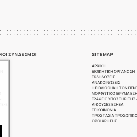
ΜΟΙ ΣΥΝΔΕΣΜΟΙ
SITEMAP
ΑΡΧΙΚΗ
ΩΝ
ΔΙΟΙΚΗΤΙΚΗ ΟΡΓΑΝΩΣΗ
ΕΚΔΗΛΩΣΕΙΣ
ΑΝΑΚΟΙΝΩΣΕΙΣ
Η ΒΙΒΛΙΟΘΗΚΗ ΤΩΝ ΠΕΝ
Θ
ΜΟΡΦΩΤΙΚΟ ΙΔΡΥΜΑ ΕΣ
Ν
ΓΡΑΦΕΙΟ ΥΠΟΣΤΗΡΙΞΗΣ
ς
ΤΕ-Ε
ΑΙΘΟΥΣΕΣ ΕΣΗΕΑ
ΕΠΙΚΟΙΝΩΝΙΑ
ΠΡΟΣΤΑΣΙΑ ΠΡΟΣΩΠΙΚ
ΟΡΟΙ ΧΡΗΣΗΣ