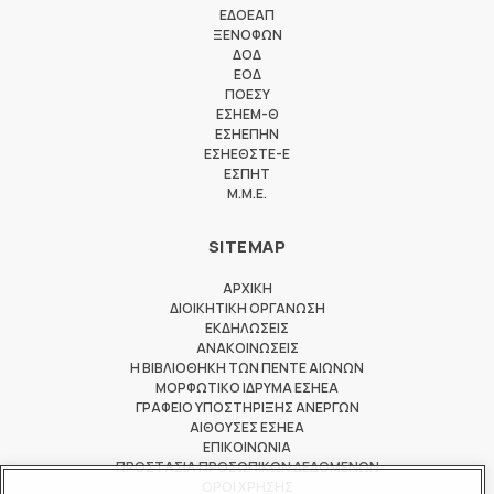
ΕΔΟΕΑΠ
ΞΕΝΟΦΩΝ
ΔΟΔ
ΕΟΔ
ΠΟΕΣΥ
ΕΣΗΕΜ-Θ
ΕΣΗΕΠΗΝ
ΕΣΗΕΘΣΤΕ-Ε
ΕΣΠΗΤ
M.M.E.
SITEMAP
ΑΡΧΙΚΗ
ΔΙΟΙΚΗΤΙΚΗ ΟΡΓΑΝΩΣΗ
ΕΚΔΗΛΩΣΕΙΣ
ΑΝΑΚΟΙΝΩΣΕΙΣ
Η ΒΙΒΛΙΟΘΗΚΗ ΤΩΝ ΠΕΝΤΕ ΑΙΩΝΩΝ
ΜΟΡΦΩΤΙΚΟ ΙΔΡΥΜΑ ΕΣΗΕΑ
ΓΡΑΦΕΙΟ ΥΠΟΣΤΗΡΙΞΗΣ ΑΝΕΡΓΩΝ
ΑΙΘΟΥΣΕΣ ΕΣΗΕΑ
ΕΠΙΚΟΙΝΩΝΙΑ
ΠΡΟΣΤΑΣΙΑ ΠΡΟΣΩΠΙΚΩΝ ΔΕΔΟΜΕΝΩΝ
ΟΡΟΙ ΧΡΗΣΗΣ