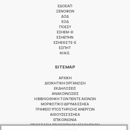
ΕΔΟΕΑΠ
ΞΕΝΟΦΩΝ
ΔΟΔ
ΕΟΔ
ΠΟΕΣΥ
ΕΣΗΕΜ-Θ
ΕΣΗΕΠΗΝ
ΕΣΗΕΘΣΤΕ-Ε
ΕΣΠΗΤ
M.M.E.
SITEMAP
ΑΡΧΙΚΗ
ΔΙΟΙΚΗΤΙΚΗ ΟΡΓΑΝΩΣΗ
ΕΚΔΗΛΩΣΕΙΣ
ΑΝΑΚΟΙΝΩΣΕΙΣ
Η ΒΙΒΛΙΟΘΗΚΗ ΤΩΝ ΠΕΝΤΕ ΑΙΩΝΩΝ
ΜΟΡΦΩΤΙΚΟ ΙΔΡΥΜΑ ΕΣΗΕΑ
ΓΡΑΦΕΙΟ ΥΠΟΣΤΗΡΙΞΗΣ ΑΝΕΡΓΩΝ
ΑΙΘΟΥΣΕΣ ΕΣΗΕΑ
ΕΠΙΚΟΙΝΩΝΙΑ
ΠΡΟΣΤΑΣΙΑ ΠΡΟΣΩΠΙΚΩΝ ΔΕΔΟΜΕΝΩΝ