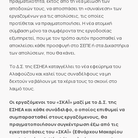
πραγματικότητα, εκτός από τη νέα μείωση των
αποδοχών τους, να αποσπάσει τη «συναίνεση» των
εργαζομένων για τις απολύσεις, τις οποίες
προτίθεται να πραγματοποιήσει. Η νέα ατομική
σύμβαση μόνο τα συμφέροντα της εργοδοσίας
εξυπηρετεί, που με τον τρόπο αυτόν προσπαθεί να
αποκλείσει κάθε προσφυγή στο ΣΕΠΕ ή στα Δικαστήρια
των απολύσεων, που θα κάνει.
Το Δ.Σ. της ΕΣΗΕΑ καταγγέλλει το νέα εφεύρημα του
Αλαφούζου και καλεί τους συναδέλφους να μη
δεχτούν να βάλουν με τα χέρια τους το σκοινί στο
λαιμό τους.
Οι εργαζόμενοι του «ΣΚΑΪ» μαζί με το Δ.Σ. της
ΕΣΗΕΑ και κάθε συνάδελφο, ο οποίος επιθυμεί να
συμπαρασταθεί στους εργαζόμενους, θα
πραγματοποιήσουν συγκέντρωση έξω από τις
εγκαταστάσεις του «ΣΚΑΪ» (Εθνάρχου Μακαρίου