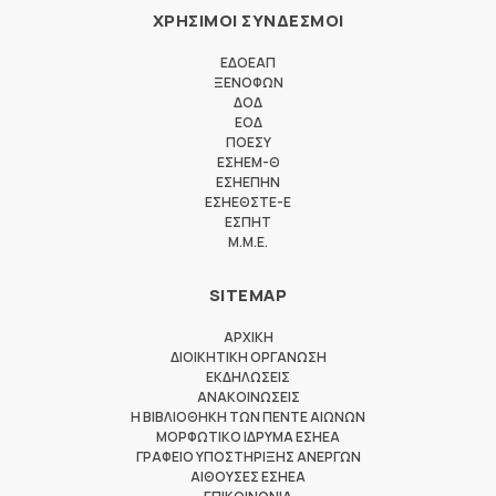
ΧΡΗΣΙΜΟΙ ΣΥΝΔΕΣΜΟΙ
ΕΔΟΕΑΠ
ΞΕΝΟΦΩΝ
ΔΟΔ
ΕΟΔ
ΠΟΕΣΥ
ΕΣΗΕΜ-Θ
ΕΣΗΕΠΗΝ
ΕΣΗΕΘΣΤΕ-Ε
ΕΣΠΗΤ
M.M.E.
SITEMAP
ΑΡΧΙΚΗ
ΔΙΟΙΚΗΤΙΚΗ ΟΡΓΑΝΩΣΗ
ΕΚΔΗΛΩΣΕΙΣ
ΑΝΑΚΟΙΝΩΣΕΙΣ
Η ΒΙΒΛΙΟΘΗΚΗ ΤΩΝ ΠΕΝΤΕ ΑΙΩΝΩΝ
ΜΟΡΦΩΤΙΚΟ ΙΔΡΥΜΑ ΕΣΗΕΑ
ΓΡΑΦΕΙΟ ΥΠΟΣΤΗΡΙΞΗΣ ΑΝΕΡΓΩΝ
ΑΙΘΟΥΣΕΣ ΕΣΗΕΑ