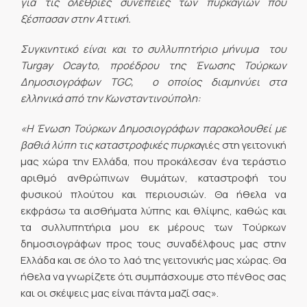
για τις ολέθριες συνέπειες των πυρκαγιών που
ξέσπασαν στην Αττική.
Συγκινητικό είναι και το συλλυπητήριο μήνυμα του
Turgay Ocayto, προέδρου της Ένωσης Τούρκων
Δημοσιογράφων TGC, ο οποίος διαμηνύει στα
ελληνικά από την Κωνσταντινούπολη:
«Η Ένωση Τούρκων Δημοσιογράφων παρακολουθεί με
βαθιά λύπη τις καταστροφικές πυρκα
γιές στη γειτονική
μας χώρα την Ελλάδα, που προκάλεσαν ένα τεράστιο
αριθμό ανθρώπινων θυμάτων, καταστροφή του
φυσικού πλούτου και περιουσιών. Θα ήθελα να
εκφράσω τα αισθήματα λύπης και θλίψης, καθώς και
τα συλλυπητήρια μου εκ μέρους των Τούρκων
δημοσιογράφων προς τους συναδέλφους μας στην
Ελλάδα και σε όλο το λαό της γειτονικής μας χώρας. Θα
ήθελα να γνωρίζετε ότι συμπάσχουμε στο πένθος σας
και οι σκέψεις μας είναι πάντα μαζί σας».