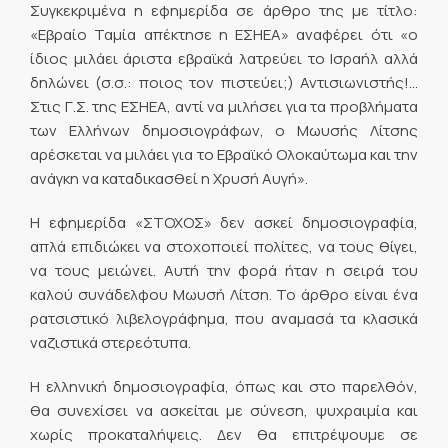
Συγκεκριμένα η εφημερίδα σε άρθρο της με τίτλο:
«Εβραίο Ταμία απέκτησε η ΕΣΗΕΑ» αναφέρει ότι «ο
ίδιος μιλάει άριστα εβραϊκά λατρεύει το Ισραήλ αλλά
δηλώνει (σ.σ.: ποιος τον πιστεύει;) Αντισιωνιστής!…
Στις Γ.Σ. της ΕΣΗΕΑ, αντί να μιλήσει για τα προβλήματα
των Ελλήνων δημοσιογράφων, ο Μωυσής Λίτσης
αρέσκεται να μιλάει για το Εβραϊκό Ολοκαύτωμα και την
ανάγκη να καταδικασθεί η Χρυσή Αυγή».
Η εφημερίδα «ΣΤΟΧΟΣ» δεν ασκεί δημοσιογραφία,
απλά επιδιώκει να στοχοποιεί πολίτες, να τους θίγει,
να τους μειώνει. Αυτή την φορά ήταν η σειρά του
καλού συνάδελφου Μωυσή Λίτση. Το άρθρο είναι ένα
ρατσιστικό λιβελογράφημα, που αναμασά τα κλασικά
ναζιστικά στερεότυπα.
Η ελληνική δημοσιογραφία, όπως και στο παρελθόν,
θα συνεχίσει να ασκείται με σύνεση, ψυχραιμία και
χωρίς προκαταλήψεις. Δεν θα επιτρέψουμε σε