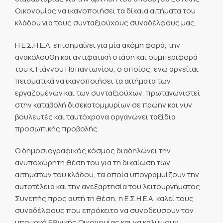
Οικονομίας να ικανοποιήσει τα δίκαια αιτήματα του
κλάδου για τους συνταξιούχους συναδέλφους μας.
Η Ε.Σ.Η.Ε.Α. επισημαίνει για μία ακόμη φορά, την
ανακόλουθη και αντιφατική στάση και συμπεριφορά
του κ. Γιάννου Παπαντωνίου, ο οποίος, ενώ αρνείται
πεισματικά να ικανοποιήσει τα αιτήματα των
εργαζομένων και των συνταξιούχων, πρωταγωνιστεί
στην καταβολή δισεκατομμυρίων σε πρώην και νυν
βουλευτές και ταυτόχρονα οργανώνει ταξίδια
προσωπικής προβολής.
Ο δημοσιογραφικός κόσμος διαδηλώνει την
ανυποχώρητη θέση του για τη δικαίωση των
αιτημάτων του κλάδου, τα οποία υπογραμμίζουν την
αυτοτέλεια και την ανεξαρτησία του λειτουργήματος.
Συνεπής προς αυτή τη θέση, η Ε.Σ.Η.Ε.Α. καλεί τους
συναδέλφους που επρόκειτο να συνοδεύσουν τον
υπουργό Εθνικής Οικονομίας και να καλύψουν