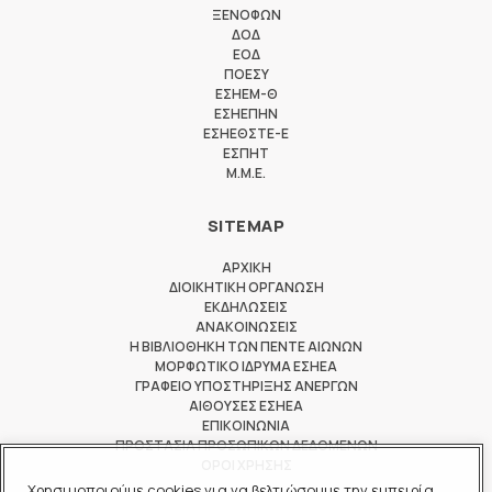
ΞΕΝΟΦΩΝ
ΔΟΔ
ΕΟΔ
ΠΟΕΣΥ
ΕΣΗΕΜ-Θ
ΕΣΗΕΠΗΝ
ΕΣΗΕΘΣΤΕ-Ε
ΕΣΠΗΤ
M.M.E.
SITEMAP
ΑΡΧΙΚΗ
ΔΙΟΙΚΗΤΙΚΗ ΟΡΓΑΝΩΣΗ
ΕΚΔΗΛΩΣΕΙΣ
ΑΝΑΚΟΙΝΩΣΕΙΣ
Η ΒΙΒΛΙΟΘΗΚΗ ΤΩΝ ΠΕΝΤΕ ΑΙΩΝΩΝ
ΜΟΡΦΩΤΙΚΟ ΙΔΡΥΜΑ ΕΣΗΕΑ
ΓΡΑΦΕΙΟ ΥΠΟΣΤΗΡΙΞΗΣ ΑΝΕΡΓΩΝ
ΑΙΘΟΥΣΕΣ ΕΣΗΕΑ
ΕΠΙΚΟΙΝΩΝΙΑ
ΠΡΟΣΤΑΣΙΑ ΠΡΟΣΩΠΙΚΩΝ ΔΕΔΟΜΕΝΩΝ
ΟΡΟΙ ΧΡΗΣΗΣ
Χρησιμοποιούμε cookies για να βελτιώσουμε την εμπειρία