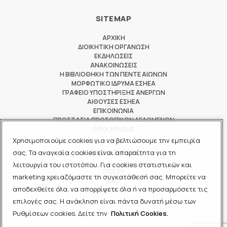
SITEMAP
ΑΡΧΙΚΗ
ΔΙΟΙΚΗΤΙΚΗ ΟΡΓΑΝΩΣΗ
ΕΚΔΗΛΩΣΕΙΣ
ΑΝΑΚΟΙΝΩΣΕΙΣ
Η ΒΙΒΛΙΟΘΗΚΗ ΤΩΝ ΠΕΝΤΕ ΑΙΩΝΩΝ
ΜΟΡΦΩΤΙΚΟ ΙΔΡΥΜΑ ΕΣΗΕΑ
ΓΡΑΦΕΙΟ ΥΠΟΣΤΗΡΙΞΗΣ ΑΝΕΡΓΩΝ
ΑΙΘΟΥΣΕΣ ΕΣΗΕΑ
ΕΠΙΚΟΙΝΩΝΙΑ
ΠΡΟΣΤΑΣΙΑ ΠΡΟΣΩΠΙΚΩΝ ΔΕΔΟΜΕΝΩΝ
ΟΡΟΙ ΧΡΗΣΗΣ
Χρησιμοποιούμε cookies για να βελτιώσουμε την εμπειρία
ΜΕΛΟΣ ΤΩΝ
σας. Τα αναγκαία cookies είναι απαραίτητα για τη
λειτουργία του ιστοτόπου. Για cookies στατιστικών και
ΠΟΕΣΥ
marketing χρειαζόμαστε τη συγκατάθεσή σας. Μπορείτε να
ΔΟΔ
αποδεχθείτε όλα, να απορρίψετε όλα ή να προσαρμόσετε τις
ΕΟΔ
επιλογές σας. Η ανάκληση είναι πάντα δυνατή μέσω των
Ρυθμίσεων cookies. Δείτε την
Πολιτική Cookies.