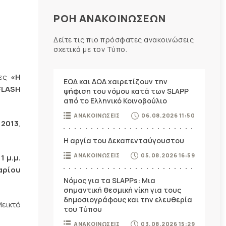
ΡΟΗ ΑΝΑΚΟΙΝΩΣΕΩΝ
Δείτε τις πιο πρόσφατες ανακοινώσεις
σχετικά με τον Τύπο.
δες
«Η
ΕΟΔ και ΔΟΔ χαιρετίζουν την
LASH
ψήφιση του νόμου κατά των SLAPP
από το Ελληνικό Κοινοβούλιο
ΑΝΑΚΟΙΝΩΣΕΙΣ
06.08.2026 11:50
 2013
,
Η αργία του Δεκαπενταύγουστου
ΑΝΑΚΟΙΝΩΣΕΙΣ
05.08.2026 16:59
1 μ.μ.
αρίου
Νόμος για τα SLAPPs: Μια
σημαντική θεσμική νίκη για τους
δημοσιογράφους και την ελευθερία
εικτό
του Τύπου
ΑΝΑΚΟΙΝΩΣΕΙΣ
03.08.2026 15:29