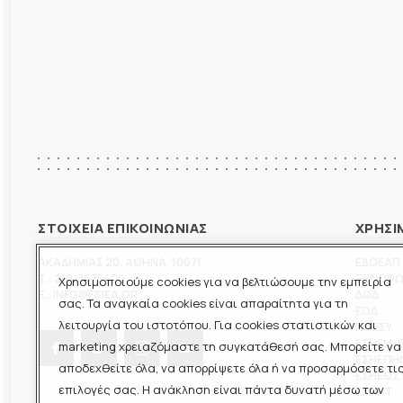
ΣΤΟΙΧΕΙΑ ΕΠΙΚΟΙΝΩΝΙΑΣ
ΧΡΗΣΙ
ΑΚΑΔΗΜΙΑΣ 20
,
ΑΘΗΝΑ
,
10671
ΕΔΟΕΑΠ
T.:
210-3675400
ΞΕΝΟΦ
Χρησιμοποιούμε cookies για να βελτιώσουμε την εμπειρία
E.:
INFO@ESIEA.GR
ΔΟΔ
σας. Τα αναγκαία cookies είναι απαραίτητα για τη
ΕΟΔ
λειτουργία του ιστοτόπου. Για cookies στατιστικών και
ΠΟΕΣΥ
ΕΣΗΕΜ-
marketing χρειαζόμαστε τη συγκατάθεσή σας. Μπορείτε να
ΕΣΗΕΠΗ
αποδεχθείτε όλα, να απορρίψετε όλα ή να προσαρμόσετε τι
ΕΣΗΕΘΣ
επιλογές σας. Η ανάκληση είναι πάντα δυνατή μέσω των
ΕΣΠΗΤ