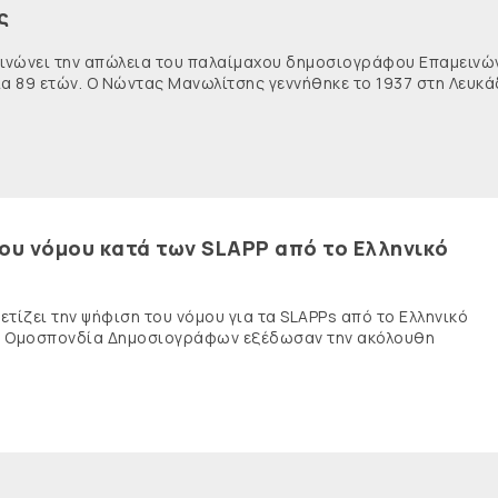
ς
κοινώνει την απώλεια του παλαίμαχου δημοσιογράφου Επαμειν
ία 89 ετών. Ο Νώντας Μανωλίτσης γεννήθηκε το 1937 στη Λευκά
του νόμου κατά των SLAPP από το Ελληνικό
τίζει την ψήφιση του νόμου για τα SLAPPs από το Ελληνικό
νής Ομοσπονδία Δημοσιογράφων εξέδωσαν την ακόλουθη