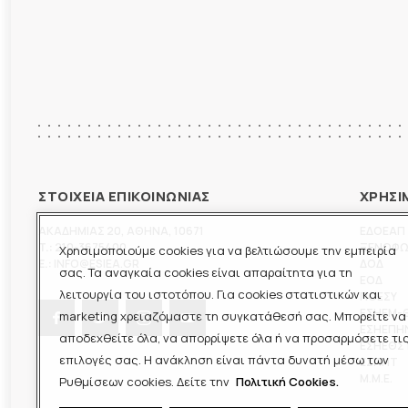
ΣΤΟΙΧΕΙΑ ΕΠΙΚΟΙΝΩΝΙΑΣ
ΧΡΗΣΙ
ΑΚΑΔΗΜΙΑΣ 20
,
ΑΘΗΝΑ
,
10671
ΕΔΟΕΑΠ
T.:
210-3675400
ΞΕΝΟΦ
Χρησιμοποιούμε cookies για να βελτιώσουμε την εμπειρία
E.:
INFO@ESIEA.GR
ΔΟΔ
σας. Τα αναγκαία cookies είναι απαραίτητα για τη
ΕΟΔ
λειτουργία του ιστοτόπου. Για cookies στατιστικών και
ΠΟΕΣΥ
ΕΣΗΕΜ-
marketing χρειαζόμαστε τη συγκατάθεσή σας. Μπορείτε να
ΕΣΗΕΠΗ
αποδεχθείτε όλα, να απορρίψετε όλα ή να προσαρμόσετε τι
ΕΣΗΕΘΣ
επιλογές σας. Η ανάκληση είναι πάντα δυνατή μέσω των
ΕΣΠΗΤ
M.M.E.
Ρυθμίσεων cookies. Δείτε την
Πολιτική Cookies.