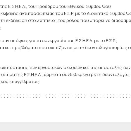
ης Ε.Σ.Η.Ε.Α., του Προέδρου του Εθνικού Συμβουλίου
ικεφαλής αντιπροσωπείας του Ε.Σ.Ρ. με το Διοικητικό Συμβούλι
η εκδήλωση στο Ζάππειο , του ρόλου που μπορεί να διαδραμα
.
ν απόψεις για τη συνεργασία της Ε.Σ.Η.Ε.Α. με το Ε.Σ.Ρ.,
α και προβλήματα που σχετίζονται με τη δεοντολογία κυρίως 
αποκατάστασης των εργασιακών σχέσεων και της αποστολής των
αίτημα της Ε.Σ.Η.Ε.Α., άρρηκτα συνδεδεμένο με τη δεοντολογία,
ικού επαγγέλματος.