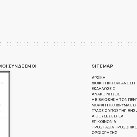
ΜΟΙ ΣΥΝΔΕΣΜΟΙ
SITEMAP
ΑΡΧΙΚΗ
ΩΝ
ΔΙΟΙΚΗΤΙΚΗ ΟΡΓΑΝΩΣΗ
ΕΚΔΗΛΩΣΕΙΣ
ΑΝΑΚΟΙΝΩΣΕΙΣ
Η ΒΙΒΛΙΟΘΗΚΗ ΤΩΝ ΠΕΝ
Θ
ΜΟΡΦΩΤΙΚΟ ΙΔΡΥΜΑ ΕΣ
Ν
ΓΡΑΦΕΙΟ ΥΠΟΣΤΗΡΙΞΗΣ
ς
ΤΕ-Ε
ΑΙΘΟΥΣΕΣ ΕΣΗΕΑ
ΕΠΙΚΟΙΝΩΝΙΑ
ΠΡΟΣΤΑΣΙΑ ΠΡΟΣΩΠΙΚ
ΟΡΟΙ ΧΡΗΣΗΣ