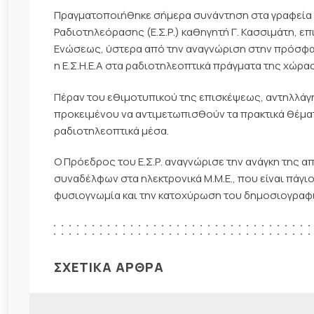
Πραγματοποιήθηκε σήμερα συνάντηση στα γραφεία τ
Ραδιοτηλεόρασης (Ε.Σ.Ρ.) καθηγητή Γ. Κασσιμάτη, επ
Ενώσεως, ύστερα από την αναγνώριση στην πρόσφατ
η Ε.Σ.Η.Ε.Α στα ραδιοτηλεοπτικά πράγματα της χώρας
Πέραν του εθιμοτυπικού της επισκέψεως, αντηλλάγησα
προκειμένου να αντιμετωπισθούν τα πρακτικά θέματ
ραδιοτηλεοπτικά μέσα.
Ο Πρόεδρος του Ε.Σ.Ρ. αναγνώρισε την ανάγκη της 
συναδέλφων στα ηλεκτρονικά Μ.Μ.Ε., που είναι πάγιο 
φυσιογνωμία και την κατοχύρωση του δημοσιογραφ
ΣΧΕΤΙΚΑ ΑΡΘΡΑ