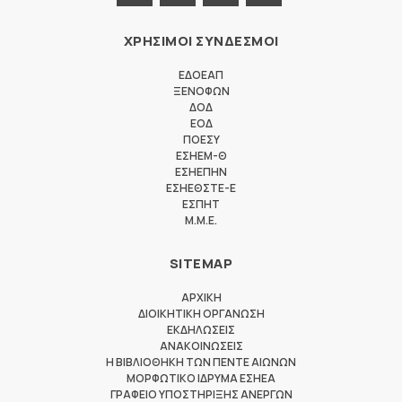
ΧΡΗΣΙΜΟΙ ΣΥΝΔΕΣΜΟΙ
ΕΔΟΕΑΠ
ΞΕΝΟΦΩΝ
ΔΟΔ
ΕΟΔ
ΠΟΕΣΥ
ΕΣΗΕΜ-Θ
ΕΣΗΕΠΗΝ
ΕΣΗΕΘΣΤΕ-Ε
ΕΣΠΗΤ
M.M.E.
SITEMAP
ΑΡΧΙΚΗ
ΔΙΟΙΚΗΤΙΚΗ ΟΡΓΑΝΩΣΗ
ΕΚΔΗΛΩΣΕΙΣ
ΑΝΑΚΟΙΝΩΣΕΙΣ
Η ΒΙΒΛΙΟΘΗΚΗ ΤΩΝ ΠΕΝΤΕ ΑΙΩΝΩΝ
ΜΟΡΦΩΤΙΚΟ ΙΔΡΥΜΑ ΕΣΗΕΑ
ΓΡΑΦΕΙΟ ΥΠΟΣΤΗΡΙΞΗΣ ΑΝΕΡΓΩΝ