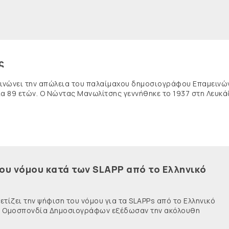
ς
κοινώνει την απώλεια του παλαίμαχου δημοσιογράφου Επαμειν
ία 89 ετών. Ο Νώντας Μανωλίτσης γεννήθηκε το 1937 στη Λευκά
του νόμου κατά των SLAPP από το Ελληνικό
τίζει την ψήφιση του νόμου για τα SLAPPs από το Ελληνικό
νής Ομοσπονδία Δημοσιογράφων εξέδωσαν την ακόλουθη