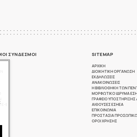
ΜΟΙ ΣΥΝΔΕΣΜΟΙ
SITEMAP
ΑΡΧΙΚΗ
ΩΝ
ΔΙΟΙΚΗΤΙΚΗ ΟΡΓΑΝΩΣΗ
ΕΚΔΗΛΩΣΕΙΣ
ΑΝΑΚΟΙΝΩΣΕΙΣ
Η ΒΙΒΛΙΟΘΗΚΗ ΤΩΝ ΠΕΝ
Θ
ΜΟΡΦΩΤΙΚΟ ΙΔΡΥΜΑ ΕΣ
Ν
ΓΡΑΦΕΙΟ ΥΠΟΣΤΗΡΙΞΗΣ
ς
ΤΕ-Ε
ΑΙΘΟΥΣΕΣ ΕΣΗΕΑ
ΕΠΙΚΟΙΝΩΝΙΑ
ΠΡΟΣΤΑΣΙΑ ΠΡΟΣΩΠΙΚ
ΟΡΟΙ ΧΡΗΣΗΣ