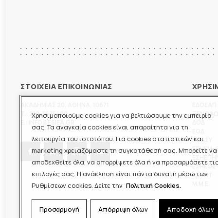
ΣΤΟΙΧΕΙΑ ΕΠΙΚΟΙΝΩΝΙΑΣ
ΧΡΗΣΙ
ΑΚΑΔΗΜΙΑΣ 20
,
ΑΘΗΝΑ
,
10671
ΕΔΟΕΑΠ
T.:
210-3675400
ΞΕΝΟΦ
Χρησιμοποιούμε cookies για να βελτιώσουμε την εμπειρία
E.:
INFO@ESIEA.GR
ΔΟΔ
σας. Τα αναγκαία cookies είναι απαραίτητα για τη
ΕΟΔ
λειτουργία του ιστοτόπου. Για cookies στατιστικών και
ΠΟΕΣΥ
ΕΣΗΕΜ-
marketing χρειαζόμαστε τη συγκατάθεσή σας. Μπορείτε να
ΕΣΗΕΠΗ
αποδεχθείτε όλα, να απορρίψετε όλα ή να προσαρμόσετε τι
ΕΣΗΕΘΣ
επιλογές σας. Η ανάκληση είναι πάντα δυνατή μέσω των
ΕΣΠΗΤ
M.M.E.
Ρυθμίσεων cookies. Δείτε την
Πολιτική Cookies.
Προσαρμογή
Απόρριψη όλων
Αποδοχή όλων