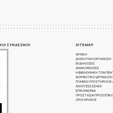
ΜΟΙ ΣΥΝΔΕΣΜΟΙ
SITEMAP
ΑΡΧΙΚΗ
ΩΝ
ΔΙΟΙΚΗΤΙΚΗ ΟΡΓΑΝΩΣΗ
ΕΚΔΗΛΩΣΕΙΣ
ΑΝΑΚΟΙΝΩΣΕΙΣ
Η ΒΙΒΛΙΟΘΗΚΗ ΤΩΝ ΠΕΝ
Θ
ΜΟΡΦΩΤΙΚΟ ΙΔΡΥΜΑ ΕΣ
Ν
ΓΡΑΦΕΙΟ ΥΠΟΣΤΗΡΙΞΗΣ
ς
ΤΕ-Ε
ΑΙΘΟΥΣΕΣ ΕΣΗΕΑ
ΕΠΙΚΟΙΝΩΝΙΑ
ΠΡΟΣΤΑΣΙΑ ΠΡΟΣΩΠΙΚ
ΟΡΟΙ ΧΡΗΣΗΣ