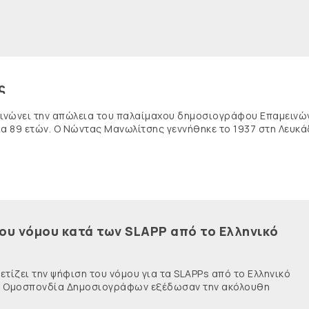
ς
κοινώνει την απώλεια του παλαίμαχου δημοσιογράφου Επαμειν
ία 89 ετών. Ο Νώντας Μανωλίτσης γεννήθηκε το 1937 στη Λευκά
του νόμου κατά των SLAPP από το Ελληνικό
τίζει την ψήφιση του νόμου για τα SLAPPs από το Ελληνικό
νής Ομοσπονδία Δημοσιογράφων εξέδωσαν την ακόλουθη