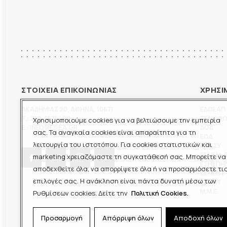
ΣΤΟΙΧΕΙΑ ΕΠΙΚΟΙΝΩΝΙΑΣ
ΧΡΗΣΙ
ΑΚΑΔΗΜΙΑΣ 20
,
ΑΘΗΝΑ
,
10671
ΕΔΟΕΑΠ
T.:
210-3675400
ΞΕΝΟΦ
Χρησιμοποιούμε cookies για να βελτιώσουμε την εμπειρία
E.:
INFO@ESIEA.GR
ΔΟΔ
σας. Τα αναγκαία cookies είναι απαραίτητα για τη
ΕΟΔ
λειτουργία του ιστοτόπου. Για cookies στατιστικών και
ΠΟΕΣΥ
ΕΣΗΕΜ-
marketing χρειαζόμαστε τη συγκατάθεσή σας. Μπορείτε να
ΕΣΗΕΠΗ
αποδεχθείτε όλα, να απορρίψετε όλα ή να προσαρμόσετε τι
ΕΣΗΕΘΣ
επιλογές σας. Η ανάκληση είναι πάντα δυνατή μέσω των
ΕΣΠΗΤ
M.M.E.
Ρυθμίσεων cookies. Δείτε την
Πολιτική Cookies.
Προσαρμογή
Απόρριψη όλων
Αποδοχή όλων