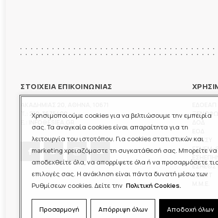
ΣΤΟΙΧΕΙΑ ΕΠΙΚΟΙΝΩΝΙΑΣ
ΧΡΗΣΙ
ΑΚΑΔΗΜΙΑΣ 20
,
ΑΘΗΝΑ
,
10671
ΕΔΟΕΑΠ
T.:
210-3675400
ΞΕΝΟΦ
Χρησιμοποιούμε cookies για να βελτιώσουμε την εμπειρία
E.:
INFO@ESIEA.GR
ΔΟΔ
σας. Τα αναγκαία cookies είναι απαραίτητα για τη
ΕΟΔ
λειτουργία του ιστοτόπου. Για cookies στατιστικών και
ΠΟΕΣΥ
ΕΣΗΕΜ-
marketing χρειαζόμαστε τη συγκατάθεσή σας. Μπορείτε να
ΕΣΗΕΠΗ
αποδεχθείτε όλα, να απορρίψετε όλα ή να προσαρμόσετε τι
ΕΣΗΕΘΣ
επιλογές σας. Η ανάκληση είναι πάντα δυνατή μέσω των
ΕΣΠΗΤ
M.M.E.
Ρυθμίσεων cookies. Δείτε την
Πολιτική Cookies.
Προσαρμογή
Απόρριψη όλων
Αποδοχή όλων