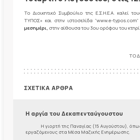
Το Διοικητικό Συμβούλιο της Ε.Σ.Η.Ε.Α. καλεί 
ΤΥΠΟΣ» και στην ιστοσελίδα “www.e-typos.com”
μεσημέρι,
στην αίθουσα του 3ου ορόφου του κτηρί
ΤΟ Δ
ΣΧΕΤΙΚΑ ΑΡΘΡΑ
Η αργία του Δεκαπενταύγουστου
Η γιορτή της Παναγίας (15 Αυγούστου), όπως εί
εργαζόμενους στα Μέσα Μαζικής Ενημέρωσης. Ως ε