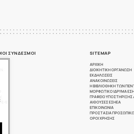
ΜΟΙ ΣΥΝΔΕΣΜΟΙ
SITEMAP
ΑΡΧΙΚΗ
ΩΝ
ΔΙΟΙΚΗΤΙΚΗ ΟΡΓΑΝΩΣΗ
ΕΚΔΗΛΩΣΕΙΣ
ΑΝΑΚΟΙΝΩΣΕΙΣ
Η ΒΙΒΛΙΟΘΗΚΗ ΤΩΝ ΠΕΝ
Θ
ΜΟΡΦΩΤΙΚΟ ΙΔΡΥΜΑ ΕΣ
Ν
ΓΡΑΦΕΙΟ ΥΠΟΣΤΗΡΙΞΗΣ
ς
ΤΕ-Ε
ΑΙΘΟΥΣΕΣ ΕΣΗΕΑ
ΕΠΙΚΟΙΝΩΝΙΑ
ΠΡΟΣΤΑΣΙΑ ΠΡΟΣΩΠΙΚ
ΟΡΟΙ ΧΡΗΣΗΣ