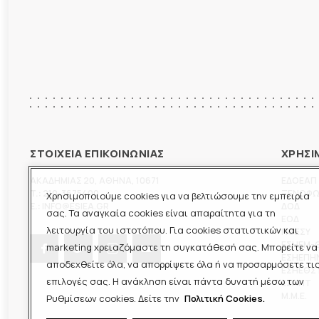
ΣΤΟΙΧΕΙΑ ΕΠΙΚΟΙΝΩΝΙΑΣ
ΧΡΗΣΙ
ΑΚΑΔΗΜΙΑΣ 20
,
ΑΘΗΝΑ
,
10671
ΕΔΟΕΑΠ
T.:
210-3675400
ΞΕΝΟΦ
Χρησιμοποιούμε cookies για να βελτιώσουμε την εμπειρία
E.:
INFO@ESIEA.GR
ΔΟΔ
σας. Τα αναγκαία cookies είναι απαραίτητα για τη
ΕΟΔ
λειτουργία του ιστοτόπου. Για cookies στατιστικών και
ΠΟΕΣΥ
ΕΣΗΕΜ-
marketing χρειαζόμαστε τη συγκατάθεσή σας. Μπορείτε να
ΕΣΗΕΠΗ
αποδεχθείτε όλα, να απορρίψετε όλα ή να προσαρμόσετε τι
ΕΣΗΕΘΣ
επιλογές σας. Η ανάκληση είναι πάντα δυνατή μέσω των
ΕΣΠΗΤ
M.M.E.
Ρυθμίσεων cookies. Δείτε την
Πολιτική Cookies.