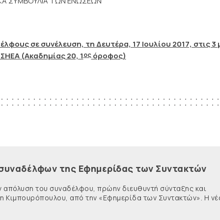
ΙΚΑ ΣΥΜΒΟΥΛΙΑ ΤΩΝ ΕΝΩΣΕΩΝ
λφους σε συνέλευση, τη Δευτέρα, 17 Ιουλίου 2017, στις 3 μ
ος
ΕΣΗΕΑ
(Ακαδημίας 20, 1
όροφος)
 συναδέλφων της Εφημερίδας των Συντακτών
ην απόλυση του συναδέλφου, πρώην διευθυντή σύνταξης και
η Κιμπουρόπουλου, από την «Εφημερίδα των Συντακτών». Η νέα 