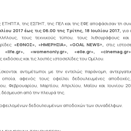
ης ΕΤΗΠΤΑ, της ΕΣΠΗΤ, της ΠΕΛ και της ΕΦΕ αποφάσισαν τη συ
υλίου 2017 έως τις 06.00 της Τρίτης, 18 Ιουλίου 2017,
για
λλήλους, τους τεχνικούς τύπου, τους λιθογράφους και
ερίδες
«ΕΘΝΟΣ», «ΗΜΕΡΗΣΙΑ», «
GOAL
NEWS
»,
στις ιστοσε
, «
life
.
gr
», «
womenonly
.
gr
», «
elle
.
gr
», «
cinemag
.
gr
ς εκδόσεις και τις λοιπές ιστοσελίδες του Ομίλου.
σκονται αντιμέτωποι με την εντελώς παράνομη, αντεργατι
η οποία, αφενός τους οφείλει δεδουλευμένες αποδοχές
υ, Φεβρουαρίου, Μαρτίου, Απριλίου, Μαΐου και Ιουνίου 20
 δέσμευση από την πλευρά της.
ων οφειλομένων δεδουλευμένων αποδοχών των συναδέλφων.