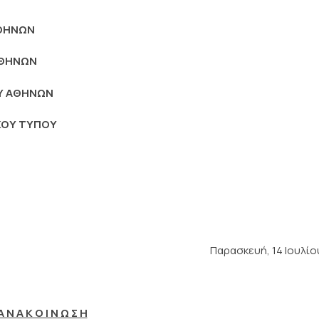
ΑΘΗΝΩΝ
ΑΘΗΝΩΝ
ΟΥ ΑΘΗΝΩΝ
ΚΟΥ ΤΥΠΟΥ
Παρασκευή, 14 Ιουλίο
Α Ν Α Κ Ο Ι Ν Ω Σ Η