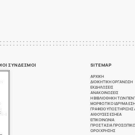
ΜΟΙ ΣΥΝΔΕΣΜΟΙ
SITEMAP
ΑΡΧΙΚΗ
ΩΝ
ΔΙΟΙΚΗΤΙΚΗ ΟΡΓΑΝΩΣΗ
ΕΚΔΗΛΩΣΕΙΣ
ΑΝΑΚΟΙΝΩΣΕΙΣ
Η ΒΙΒΛΙΟΘΗΚΗ ΤΩΝ ΠΕΝ
Θ
ΜΟΡΦΩΤΙΚΟ ΙΔΡΥΜΑ ΕΣ
Ν
ΓΡΑΦΕΙΟ ΥΠΟΣΤΗΡΙΞΗΣ
ς
ΤΕ-Ε
ΑΙΘΟΥΣΕΣ ΕΣΗΕΑ
ΕΠΙΚΟΙΝΩΝΙΑ
ΠΡΟΣΤΑΣΙΑ ΠΡΟΣΩΠΙΚ
ΟΡΟΙ ΧΡΗΣΗΣ