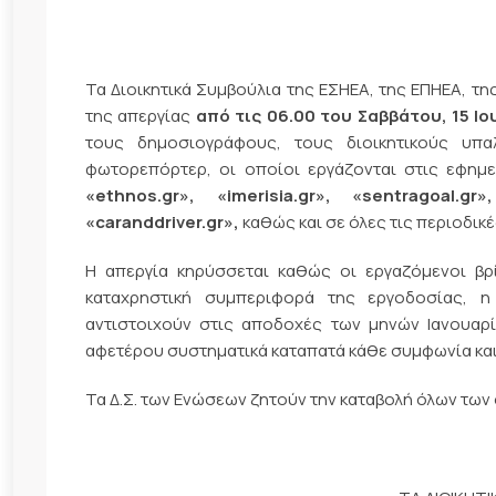
Τα Διοικητικά Συμβούλια της ΕΣΗΕΑ, της ΕΠΗΕΑ, τ
της απεργίας
από τις 06.00 του Σαββάτου, 15 Ιο
τους δημοσιογράφους, τους διοικητικούς υπα
φωτορεπόρτερ, οι οποίοι εργάζονται στις εφημ
«
ethnos
.
gr
», «
imerisia
.
gr
», «
sentragoal
.
gr
»
«
caranddriver
.
gr
»,
καθώς και σε όλες τις περιοδικέ
Η απεργία κηρύσσεται καθώς οι εργαζόμενοι βρί
καταχρηστική συμπεριφορά της εργοδοσίας, 
αντιστοιχούν στις αποδοχές των μηνών Ιανουαρίο
αφετέρου συστηματικά καταπατά κάθε συμφωνία και
Τα Δ.Σ. των Ενώσεων ζητούν την καταβολή όλων τ