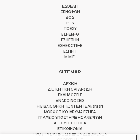
ΕΔΟΕΑΠ
ΞΕΝΟΦΩΝ
ΔΟΔ
ΕΟΔ
ΠΟΕΣΥ
ΕΣΗΕΜ-Θ
ΕΣΗΕΠΗΝ
ΕΣΗΕΘΣΤΕ-Ε
ΕΣΠΗΤ
M.M.E.
SITEMAP
ΑΡΧΙΚΗ
ΔΙΟΙΚΗΤΙΚΗ ΟΡΓΑΝΩΣΗ
ΕΚΔΗΛΩΣΕΙΣ
ΑΝΑΚΟΙΝΩΣΕΙΣ
Η ΒΙΒΛΙΟΘΗΚΗ ΤΩΝ ΠΕΝΤΕ ΑΙΩΝΩΝ
ΜΟΡΦΩΤΙΚΟ ΙΔΡΥΜΑ ΕΣΗΕΑ
ΓΡΑΦΕΙΟ ΥΠΟΣΤΗΡΙΞΗΣ ΑΝΕΡΓΩΝ
ΑΙΘΟΥΣΕΣ ΕΣΗΕΑ
ΕΠΙΚΟΙΝΩΝΙΑ
ΠΡΟΣΤΑΣΙΑ ΠΡΟΣΩΠΙΚΩΝ ΔΕΔΟΜΕΝΩΝ
ΟΡΟΙ ΧΡΗΣΗΣ