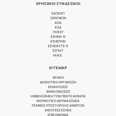
ΧΡΗΣΙΜΟΙ ΣΥΝΔΕΣΜΟΙ
ΕΔΟΕΑΠ
ΞΕΝΟΦΩΝ
ΔΟΔ
ΕΟΔ
ΠΟΕΣΥ
ΕΣΗΕΜ-Θ
ΕΣΗΕΠΗΝ
ΕΣΗΕΘΣΤΕ-Ε
ΕΣΠΗΤ
M.M.E.
SITEMAP
ΑΡΧΙΚΗ
ΔΙΟΙΚΗΤΙΚΗ ΟΡΓΑΝΩΣΗ
ΕΚΔΗΛΩΣΕΙΣ
ΑΝΑΚΟΙΝΩΣΕΙΣ
Η ΒΙΒΛΙΟΘΗΚΗ ΤΩΝ ΠΕΝΤΕ ΑΙΩΝΩΝ
ΜΟΡΦΩΤΙΚΟ ΙΔΡΥΜΑ ΕΣΗΕΑ
ΓΡΑΦΕΙΟ ΥΠΟΣΤΗΡΙΞΗΣ ΑΝΕΡΓΩΝ
ΑΙΘΟΥΣΕΣ ΕΣΗΕΑ
ΕΠΙΚΟΙΝΩΝΙΑ