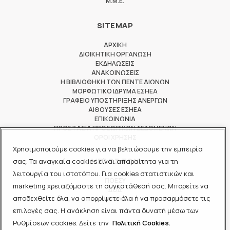
M.M.E.
SITEMAP
ΑΡΧΙΚΗ
ΔΙΟΙΚΗΤΙΚΗ ΟΡΓΑΝΩΣΗ
ΕΚΔΗΛΩΣΕΙΣ
ΑΝΑΚΟΙΝΩΣΕΙΣ
Η ΒΙΒΛΙΟΘΗΚΗ ΤΩΝ ΠΕΝΤΕ ΑΙΩΝΩΝ
ΜΟΡΦΩΤΙΚΟ ΙΔΡΥΜΑ ΕΣΗΕΑ
ΓΡΑΦΕΙΟ ΥΠΟΣΤΗΡΙΞΗΣ ΑΝΕΡΓΩΝ
ΑΙΘΟΥΣΕΣ ΕΣΗΕΑ
ΕΠΙΚΟΙΝΩΝΙΑ
ΠΡΟΣΤΑΣΙΑ ΠΡΟΣΩΠΙΚΩΝ ΔΕΔΟΜΕΝΩΝ
ΟΡΟΙ ΧΡΗΣΗΣ
Χρησιμοποιούμε cookies για να βελτιώσουμε την εμπειρία
ΜΕΛΟΣ ΤΩΝ
σας. Τα αναγκαία cookies είναι απαραίτητα για τη
λειτουργία του ιστοτόπου. Για cookies στατιστικών και
ΠΟΕΣΥ
marketing χρειαζόμαστε τη συγκατάθεσή σας. Μπορείτε να
ΔΟΔ
αποδεχθείτε όλα, να απορρίψετε όλα ή να προσαρμόσετε τις
ΕΟΔ
επιλογές σας. Η ανάκληση είναι πάντα δυνατή μέσω των
Ρυθμίσεων cookies. Δείτε την
Πολιτική Cookies.